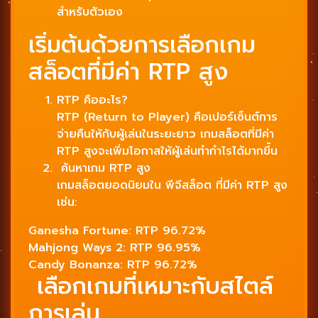
สำหรับตัวเอง
เริ่มต้นด้วยการเลือกเกม
สล็อตที่มีค่า RTP สูง
RTP คืออะไร?
RTP (Return to Player) คือเปอร์เซ็นต์การ
จ่ายคืนให้กับผู้เล่นในระยะยาว เกมสล็อตที่มีค่า
RTP สูงจะเพิ่มโอกาสให้ผู้เล่นทำกำไรได้มากขึ้น
ค้นหาเกม RTP สูง
เกมสล็อตยอดนิยมใน พีจีสล็อต ที่มีค่า RTP สูง
เช่น:
Ganesha Fortune: RTP 96.72%
Mahjong Ways 2: RTP 96.95%
Candy Bonanza: RTP 96.72%
เลือกเกมที่เหมาะกับสไตล์
การเล่น