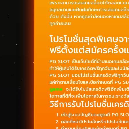
เพราะสามารถเล่นเกมสล็อตได้ตลอดเวลา 
สนุกสนานและฝึกฝนทักษะการเล่นเกมสล็อต 
ด้วย ดังนั้น หากคุณกำลังมองหาเกมสล็
ทุกค่ายเลย
โปรโมชั่นสุดพิเศษจ
ฟรีตั้งแต่สมัครครั้ง
PG SLOT เป็นเว็บไซต์ที่นำเสนอเกมสล็อต
ทำให้ผู้เล่นได้รับเครดิตฟรีทุกวันและโบนั
PG SLOT มอบโปรโมชั่นเครดิตฟรีทุกวันให้
แค่ทำตามเงื่อนไขและข้อกำหนดที่ PG SLOT
game
จะได้รับโบนัสเครดิตฟรีอีกเพิ่มเต
โอกาสที่ดีที่จะเพิ่มโอกาสในการชนะรางวั
วิธีการรับโปรโมชั่นเครด
เข้าสู่ระบบบัญชีของคุณที่ PG SL
คลิกที่หน้าโปรโมชั่นหรือโปรโมชั่นเ
ทำตามเงื่อนไขและข้อกำหนดที่ P