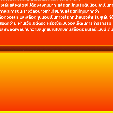
องเล่นสล็อตโดยไม่ต้องลงทุนมาก สล็อตที่มีทุนเริ่มต้นน้อยมักเป็นทา
อกาสในการชนะรางวัลอย่างเท่าเทียมกับสล็อตที่มีทุนมากกว่า
อตวอเลท และสล็อตทุนน้อยเป็นทางเลือกที่น่าสนใจสำหรับผู้เล่นท
อกาสแตกง่าย ผ่านเว็บไซต์ตรง หรือใช้ระบบวอลเล็ตในการทำธุรกรรม แ
และเพลิดเพลินกับความสนุกสนานไปกับเกมสล็อตออนไลน์แบบนี้ได้