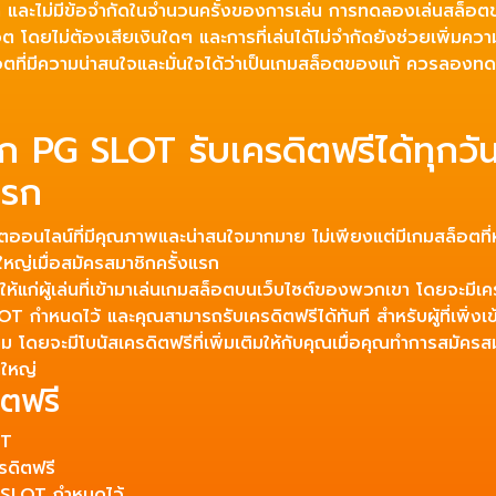
และไม่มีข้อจำกัดในจำนวนครั้งของการเล่น การทดลองเล่นสล็อตของ
โดยไม่ต้องเสียเงินใดๆ และการที่เล่นได้ไม่จำกัดยังช่วยเพิ่มความ
อตที่มีความน่าสนใจและมั่นใจได้ว่าเป็นเกมสล็อตของแท้ ควรลอง
าก PG SLOT รับเครดิตฟรีได้ทุกวั
แรก
ออนไลน์ที่มีคุณภาพและน่าสนใจมากมาย ไม่เพียงแต่มีเกมสล็อตที่ห
สใหญ่เมื่อสมัครสมาชิกครั้งแรก
แก่ผู้เล่นที่เข้ามาเล่นเกมสล็อตบนเว็บไซต์ของพวกเขา โดยจะมีเครดิต
 กำหนดไว้ และคุณสามารถรับเครดิตฟรีได้ทันที สำหรับผู้ที่เพิ่งเข
ิม โดยจะมีโบนัสเครดิตฟรีที่เพิ่มเติมให้กับคุณเมื่อคุณทำการสมัคร
ลใหญ่
ิตฟรี
OT
ครดิตฟรี
G SLOT กำหนดไว้