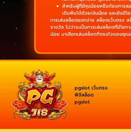
สำหรับผู้ที่มีทุนน้อยหรือต้องการล
เดิมพันได้ด้วยเงินน้อย และยังมีโ
การเล่นสล็อตแตกง่าย สล็อตเว็บตรง สล็
รางวัล ไม่ว่าจะเป็นการเล่นสล็อตที่มีโ
น้อย มาเลือกเล่นสล็อตที่ตรงใจของคุณ
pgslot เว็บตรง
พีจีสล็อต
pgslot