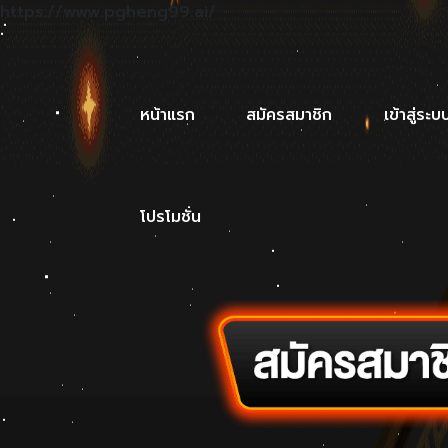
https://www.pgheng99.ai/
หน้าแรก
สมัครสมาชิก
เข้าสู่ระบ
โปรโมชั่น