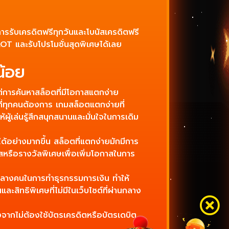
การรับเครดิตฟรีทุกวันและโบนัสเครดิตฟรี
LOT และรับโปรโมชั่นสุดพิเศษได้เลย
น้อย
ต่การค้นหาสล็อตที่มีโอกาสแตกง่าย
ที่ทุกคนต้องการ เกมสล็อตแตกง่ายที่
ให้ผู้เล่นรู้สึกสนุกสนานและมั่นใจในการเดิม
ด้อย่างมากขึ้น สล็อตที่แตกง่ายมักมีการ
ัสหรือรางวัลพิเศษเพื่อเพิ่มโอกาสในการ
านกลางคนในการทำธุรกรรมการเงิน ทำให้
สิทธิพิเศษที่ไม่มีในเว็บไซต์ที่ผ่านกลาง
จากไม่ต้องใช้บัตรเครดิตหรือบัตรเดบิต