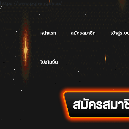
https://www.pgheng99.ai/
หน้าแรก
สมัครสมาชิก
เข้าสู่ระบ
โปรโมชั่น