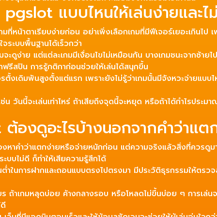
ับ pgslot แบบไหนให้เล่นง่ายและไ
กเกมที่หน้าตาเรียบง่ายก่อน อย่าเพิ่งเลือกเกมที่มีฟีเจอร์เยอะเกินไ
าใจระบบพื้นฐานได้เร็วกว่า
กมจะดูง่าย แต่แต่ละเกมมีเงื่อนไขไม่เหมือนกัน บางเกมชนะจากซ้า
รีสปิน การรู้กติกาก่อนช่วยให้เล่นได้สนุกขึ้น
รตั้งเดิมพันสูงตั้งแต่แรก เพราะยังไม่รู้ว่าเกมนั้นมีจังหวะจ่ายแบบไ
ช่น วันนี้จะเล่นเท่าไหร่ ถ้าเสียถึงจุดนี้จะหยุด หรือถ้าได้กำไรประ
ot ต้องดูอะไรบ้างนอกจากคำว่าแตก
หาคำว่าแตกง่ายหรือจ่ายหนักก่อน แต่ความจริงแล้วสิ่งที่ควรดูมา
บบไม่ดี ก็ทำให้เสียความรู้สึกได้
ขั้นต่ำในการฝากและถอนแบบตรงไปตรงมา มีประวัติธุรกรรมให้ตรวจส
ถียร ถ้าเกมหลุดบ่อย ค้างกลางรอบ หรือโหลดไม่ขึ้นบ่อย ๆ การเล่นจ
ดี
าม เว็บที่มีแอดมินตอบเร็วและให้ข้อมูลชัดเจนจะช่วยให้ผู้เล่นอุ่นใ