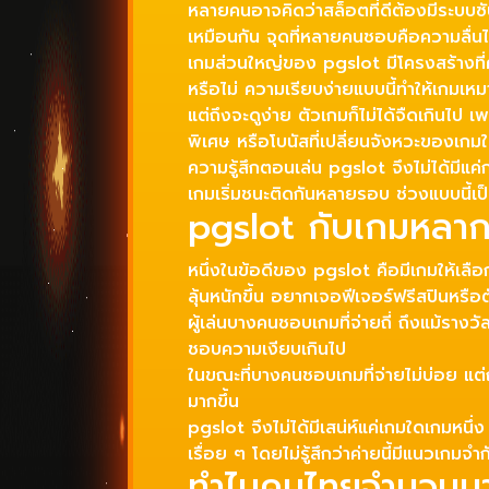
หลายคนอาจคิดว่าสล็อตที่ดีต้องมีระบบซับ
เหมือนกัน จุดที่หลายคนชอบคือความลื่นไ
เกมส่วนใหญ่ของ pgslot มีโครงสร้างที่ค
หรือไม่ ความเรียบง่ายแบบนี้ทำให้เกมเหมา
แต่ถึงจะดูง่าย ตัวเกมก็ไม่ได้จืดเกินไป เพ
พิเศษ หรือโบนัสที่เปลี่ยนจังหวะของเกมให้
ความรู้สึกตอนเล่น pgslot จึงไม่ได้มี
เกมเริ่มชนะติดกันหลายรอบ ช่วงแบบนี้เป็นเ
pgslot กับเกมหลากห
หนึ่งในข้อดีของ pgslot คือมีเกมให้เล
ลุ้นหนักขึ้น อยากเจอฟีเจอร์ฟรีสปินหรือต
ผู้เล่นบางคนชอบเกมที่จ่ายถี่ ถึงแม้รางว
ชอบความเงียบเกินไป
ในขณะที่บางคนชอบเกมที่จ่ายไม่บ่อย แต่ถ
มากขึ้น
pgslot จึงไม่ได้มีเสน่ห์แค่เกมใดเกมหนึ่
เรื่อย ๆ โดยไม่รู้สึกว่าค่ายนี้มีแนวเกมจำ
ทำไมคนไทยจำนวนมาก