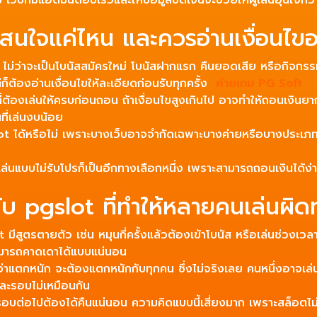
าสนใจแค่ไหน และควรอ่านเงื่อนไขอ
้เล่น ไม่ว่าจะเป็นโบนัสสมัครใหม่ โบนัสฝากแรก คืนยอดเสีย หรือกิจก
่ก็ต้องอ่านเงื่อนไขให้ละเอียดก่อนรับทุกครั้ง
ค่ายเกม PG Soft
ที่ต้องเล่นให้ครบก่อนถอน ถ้าเงื่อนไขสูงเกินไป อาจทำให้ถอนเงินยา
ที่เล่นงบน้อย
slot ได้หรือไม่ เพราะบางเว็บอาจจำกัดเฉพาะบางค่ายหรือบางประเภทเ
การเล่นแบบไม่รับโปรก็เป็นอีกทางเลือกหนึ่ง เพราะสามารถถอนเงินได้
กับ pgslot ที่ทำให้หลายคนเล่นผิ
t มีสูตรตายตัว เช่น หมุนกี่ครั้งแล้วต้องเข้าโบนัส หรือเล่นช่วง
สามารถคาดเดาได้แบบแน่นอน
ิวว่าแตกหนัก จะต้องแตกหนักกับทุกคน ซึ่งไม่จริงเลย คนหนึ่งอาจเล่น
่ละรอบไม่เหมือนกัน
อบต่อไปต้องได้คืนแน่นอน ความคิดแบบนี้เสี่ยงมาก เพราะสล็อตไม