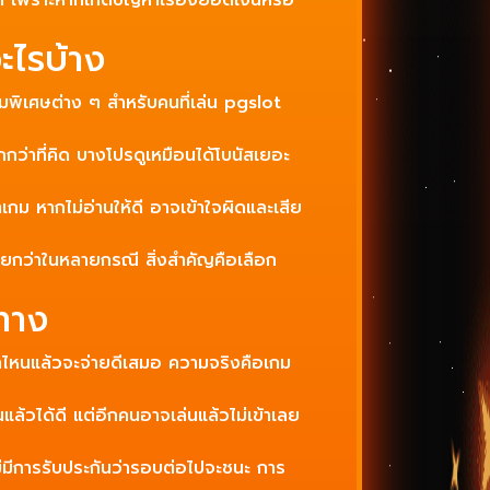
ะไรบ้าง
รรมพิเศษต่าง ๆ สำหรับคนที่เล่น pgslot
กกว่าที่คิด บางโปรดูเหมือนได้โบนัสเยอะ
กม หากไม่อ่านให้ดี อาจเข้าใจผิดและเสีย
ง่ายกว่าในหลายกรณี สิ่งสำคัญคือเลือก
ดทาง
เวลาไหนแล้วจะจ่ายดีเสมอ ความจริงคือเกม
แล้วได้ดี แต่อีกคนอาจเล่นแล้วไม่เข้าเลย
่มีการรับประกันว่ารอบต่อไปจะชนะ การ