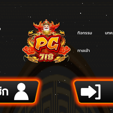
บ
กิจกรรม
บทค
ทางเข้า