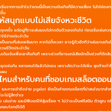
่มจากการเข้าใจว่าเกมนี้เป็นความบันเทิงที่มีความเสี่ยง ไม่ใช่ช่องท
ขึ้น
ห้สนุกแบบไม่เสียจังหวะชีวิต
นะทุกครั้ง แต่อยู่ที่การเล่นแบบไม่กดดันตัวเองเกินไป ก่อนเริ่มเล
่าใช้จ่ายประจำวัน
นเกมที่เล่นเพลินมาก หากไม่ตั้งเวลา อาจรู้ตัวอีกทีว่าเล่นนานเกิ
บกวนชีวิตประจำวัน
บเติมเงินเพื่อเอาคืนทันที เพราะช่วงที่อารมณ์เสียมักเป็นช่วงที่ตัด
กหยุดเช่นกัน หลายคนได้แล้วไม่ถอน เพราะคิดว่าจะได้เพิ่ม สุดท้ายก
ีแผน
ยู่ไหมสำหรับคนที่ชอบเกมสล็อตออน
การเข้าถึงง่าย pgslot ยังเป็นค่ายเกมสล็อตที่น่าสนใจมากสำหร
จะไม่รู้สึกจำเจ
เล่นง่าย และมีฟีเจอร์ให้ลุ้นเรื่อย ๆ ไม่ว่าจะเป็นฟรีสปิน ตัวคูณ
่าตอบโจทย์ได้ดี