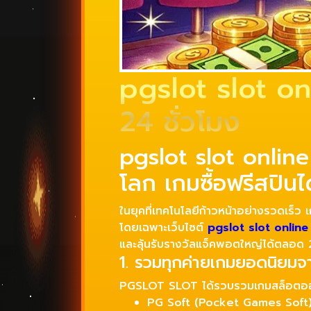
pgslot slot on
24 ชั่วโมง
pgslot slot online
โลก เกมซื้อฟรีสปิน
ในยุคที่เทคโนโลยีก้าวหน้าอย่างรวดเร็ว
โดยเฉพาะเว็บไซต์
pgslot slot online
และลุ้นรับรางวัลแจ็คพอตใหญ่ได้ตลอด 2
1. รวมทุกค่ายเกมยอดนิยมจา
PGSLOT SLOT ได้รวบรวมเกมสล็อตออนไลน
PG Soft (Pocket Games Soft) — ค