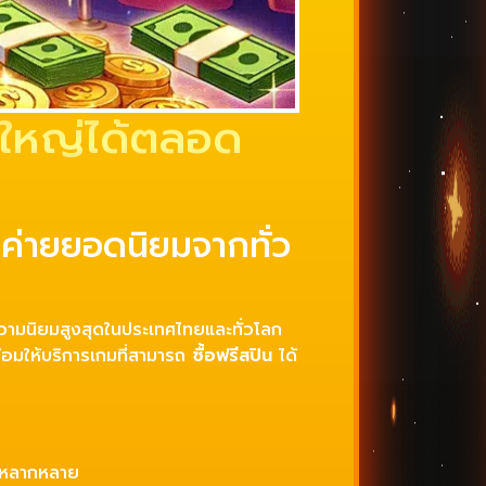
ตใหญ่ได้ตลอด
ค่ายยอดนิยมจากทั่ว
บความนิยมสูงสุดในประเทศไทยและทั่วโลก
้อมให้บริการเกมที่สามารถ
ซื้อฟรีสปิน
ได้
ี่หลากหลาย