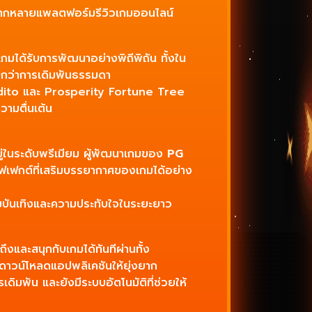
ุดจากหลายแพลตฟอร์มรีวิวเกมออนไลน์
ได้รับการพัฒนาอย่างพิถีพิถัน ทั้งใน
ากกว่าการเดิมพันธรรมดา
ndito และ Prosperity Fortune Tree
วามตื่นเต้น
ู่ในระดับพรีเมียม ผู้พัฒนาเกมของ
PG
เอฟเฟกต์ที่เสริมบรรยากาศของเกมได้อย่าง
ยความบันเทิงและความประทับใจในระยะยาว
งและสนุกกับเกมได้ทันทีผ่านทั้ง
ดาวน์โหลดแอปพลิเคชันให้ยุ่งยาก
ดิมพัน และยังมีระบบอัตโนมัติที่ช่วยให้