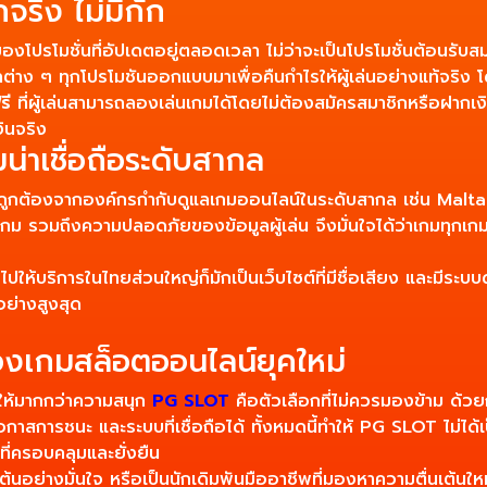
จริง ไม่มีกั๊ก
งโปรโมชั่นที่อัปเดตอยู่ตลอดเวลา ไม่ว่าจะเป็นโปรโมชั่นต้อนรับสม
ง ๆ ทุกโปรโมชันออกแบบมาเพื่อคืนกำไรให้ผู้เล่นอย่างแท้จริง โดยไ
รี
ที่ผู้เล่นสามารถลองเล่นเกมได้โดยไม่ต้องสมัครสมาชิกหรือฝาก
ินจริง
าเชื่อถือระดับสากล
่ถูกต้องจากองค์กรกำกับดูแลเกมออนไลน์ในระดับสากล เช่น Ma
กม รวมถึงความปลอดภัยของข้อมูลผู้เล่น จึงมั่นใจได้ว่าเกมทุกเ
ให้บริการในไทยส่วนใหญ่ก็มักเป็นเว็บไซต์ที่มีชื่อเสียง และมีระบบ
อย่างสูงสุด
เกมสล็อตออนไลน์ยุคใหม่
ให้มากกว่าความสนุก
PG SLOT
คือตัวเลือกที่ไม่ควรมองข้าม ด้
อกาสการชนะ และระบบที่เชื่อถือได้ ทั้งหมดนี้ทำให้ PG SLOT ไม่ไ
ี่ครอบคลุมและยั่งยืน
รเริ่มต้นอย่างมั่นใจ หรือเป็นนักเดิมพันมืออาชีพที่มองหาความตื่น