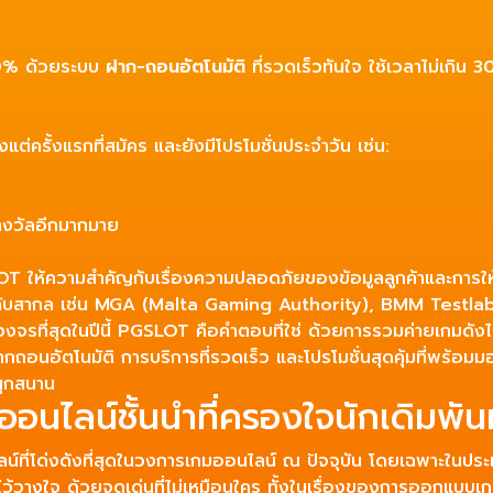
00% ด้วยระบบ
ฝาก-ถอนอัตโนมัติ
ที่รวดเร็วทันใจ ใช้เวลาไม่เกิน 
้งแต่ครั้งแรกที่สมัคร และยังมีโปรโมชั่นประจำวัน เช่น:
รางวัลอีกมากมาย
LOT ให้ความสำคัญกับเรื่องความปลอดภัยของข้อมูลลูกค้าและการให
ะดับสากล เช่น MGA (Malta Gaming Authority), BMM Testl
จรที่สุดในปีนี้ PGSLOT คือคำตอบที่ใช่ ด้วยการรวมค่ายเกมดังไว้
ากถอนอัตโนมัติ การบริการที่รวดเร็ว และโปรโมชั่นสุดคุ้มที่พร้อมมอบ
นุกสนาน
นไลน์ชั้นนำที่ครองใจนักเดิมพันทั
ไลน์ที่โด่งดังที่สุดในวงการเกมออนไลน์ ณ ปัจจุบัน โดยเฉพาะในปร
ไว้วางใจ ด้วยจุดเด่นที่ไม่เหมือนใคร ทั้งในเรื่องของการออกแบบเ