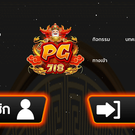
บ
กิจกรรม
บทค
ทางเข้า