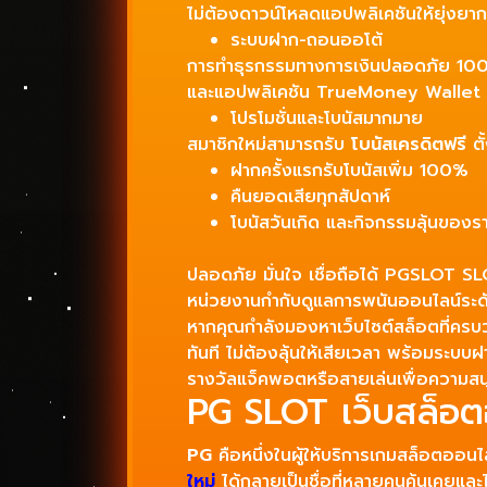
ไม่ต้องดาวน์โหลดแอปพลิเคชันให้ยุ่งยาก
ระบบฝาก-ถอนออโต้
การทำธุรกรรมทางการเงินปลอดภัย 1
และแอปพลิเคชัน TrueMoney Wallet
โปรโมชั่นและโบนัสมากมาย
สมาชิกใหม่สามารถรับ
โบนัสเครดิตฟรี
ตั
ฝากครั้งแรกรับโบนัสเพิ่ม 100%
คืนยอดเสียทุกสัปดาห์
โบนัสวันเกิด และกิจกรรมลุ้นของ
ปลอดภัย มั่นใจ เชื่อถือได้ PGSLOT S
หน่วยงานกำกับดูแลการพนันออนไลน์ร
หากคุณกำลังมองหาเว็บไซต์สล็อตที่ครบวง
ทันที ไม่ต้องลุ้นให้เสียเวลา พร้อมระบบฝ
รางวัลแจ็คพอตหรือสายเล่นเพื่อความส
PG SLOT เว็บสล็อตออ
PG
คือหนึ่งในผู้ให้บริการเกมสล็อตออน
ใหม่
ได้กลายเป็นชื่อที่หลายคนคุ้นเคยและ