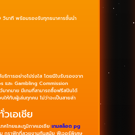
30 วินาที พร้อมรองรับทุกธนาคารชั้นนำ
้บริการอย่างโปร่งใส โดยมีใบรับรองจาก
abs และ Gambling Commission
มากมาย มีเกมที่สามารถซื้อฟรีสปินได้
ให้กับผู้เล่นทุกคน ไม่ว่าจะเป็นสายล่า
่วเอเชีย
ะเทศไทยและภูมิภาคเอเชีย
เกมสล็อต pg
กม กราฟิกที่สวยงามทันสมัย ฟีเจอร์พิเศษ