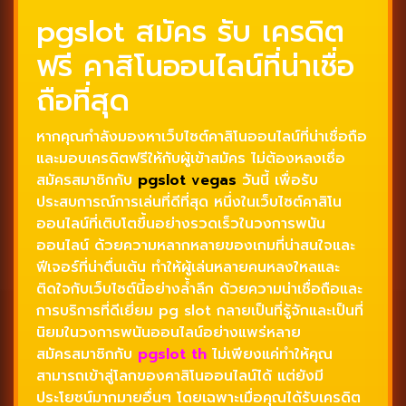
pgslot สมัคร รับ เครดิต
ฟรี คาสิโนออนไลน์ที่น่าเชื่อ
ถือที่สุด
หากคุณกำลังมองหาเว็บไซต์คาสิโนออนไลน์ที่น่าเชื่อถือ
และมอบเครดิตฟรีให้กับผู้เข้าสมัคร ไม่ต้องหลงเชื่อ
สมัครสมาชิกกับ
pgslot vegas
วันนี้ เพื่อรับ
ประสบการณ์การเล่นที่ดีที่สุด หนึ่งในเว็บไซต์คาสิโน
ออนไลน์ที่เติบโตขึ้นอย่างรวดเร็วในวงการพนัน
ออนไลน์ ด้วยความหลากหลายของเกมที่น่าสนใจและ
ฟีเจอร์ที่น่าตื่นเต้น ทำให้ผู้เล่นหลายคนหลงใหลและ
ติดใจกับเว็บไซต์นี้อย่างล้ำลึก ด้วยความน่าเชื่อถือและ
การบริการที่ดีเยี่ยม pg slot กลายเป็นที่รู้จักและเป็นที่
นิยมในวงการพนันออนไลน์อย่างแพร่หลาย
สมัครสมาชิกกับ
pgslot th
ไม่เพียงแค่ทำให้คุณ
สามารถเข้าสู่โลกของคาสิโนออนไลน์ได้ แต่ยังมี
ประโยชน์มากมายอื่นๆ โดยเฉพาะเมื่อคุณได้รับเครดิต