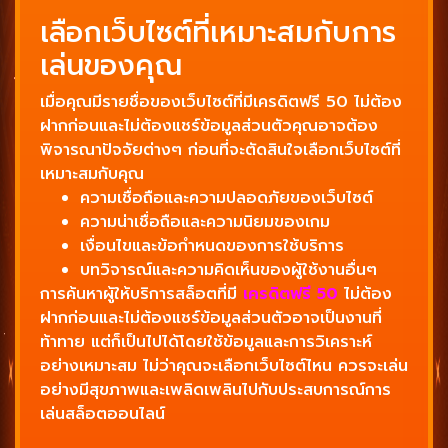
เลือกเว็บไซต์ที่เหมาะสมกับการ
เล่นของคุณ
เมื่อคุณมีรายชื่อของเว็บไซต์ที่มีเครดิตฟรี 50 ไม่ต้อง
ฝากก่อนและไม่ต้องแชร์ข้อมูลส่วนตัวคุณอาจต้อง
พิจารณาปัจจัยต่างๆ ก่อนที่จะตัดสินใจเลือกเว็บไซต์ที่
เหมาะสมกับคุณ
ความเชื่อถือและความปลอดภัยของเว็บไซต์
ความน่าเชื่อถือและความนิยมของเกม
เงื่อนไขและข้อกำหนดของการใช้บริการ
บทวิจารณ์และความคิดเห็นของผู้ใช้งานอื่นๆ
การค้นหาผู้ให้บริการสล็อตที่มี
เครดิตฟรี 50
ไม่ต้อง
ฝากก่อนและไม่ต้องแชร์ข้อมูลส่วนตัวอาจเป็นงานที่
ท้าทาย แต่ก็เป็นไปได้โดยใช้ข้อมูลและการวิเคราะห์
อย่างเหมาะสม ไม่ว่าคุณจะเลือกเว็บไซต์ไหน ควรจะเล่น
อย่างมีสุขภาพและเพลิดเพลินไปกับประสบการณ์การ
เล่นสล็อตออนไลน์