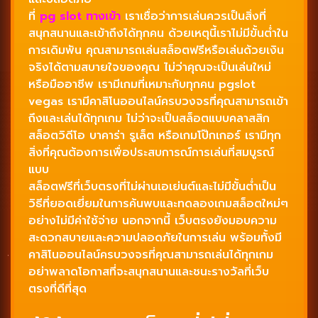
ที่
pg slot ทางเข้า
เราเชื่อว่าการเล่นควรเป็นสิ่งที่
สนุกสนานและเข้าถึงได้ทุกคน ด้วยเหตุนี้เราไม่มีขั้นต่ำใน
การเดิมพัน คุณสามารถเล่นสล็อตฟรีหรือเล่นด้วยเงิน
จริงได้ตามสบายใจของคุณ ไม่ว่าคุณจะเป็นเล่นใหม่
หรือมืออาชีพ เรามีเกมที่เหมาะกับทุกคน pgslot
vegas เรามีคาสิโนออนไลน์ครบวงจรที่คุณสามารถเข้า
ถึงและเล่นได้ทุกเกม ไม่ว่าจะเป็นสล็อตแบบคลาสสิก
สล็อตวิดีโอ บาคาร่า รูเล็ต หรือเกมโป๊กเกอร์ เรามีทุก
สิ่งที่คุณต้องการเพื่อประสบการณ์การเล่นที่สมบูรณ์
แบบ
สล็อตฟรีที่เว็บตรงที่ไม่ผ่านเอเย่นต์และไม่มีขั้นต่ำเป็น
วิธีที่ยอดเยี่ยมในการค้นพบและทดลองเกมสล็อตใหม่ๆ
อย่างไม่มีค่าใช้จ่าย นอกจากนี้ เว็บตรงยังมอบความ
สะดวกสบายและความปลอดภัยในการเล่น พร้อมทั้งมี
คาสิโนออนไลน์ครบวงจรที่คุณสามารถเล่นได้ทุกเกม
อย่าพลาดโอกาสที่จะสนุกสนานและชนะรางวัลที่เว็บ
ตรงที่ดีที่สุด