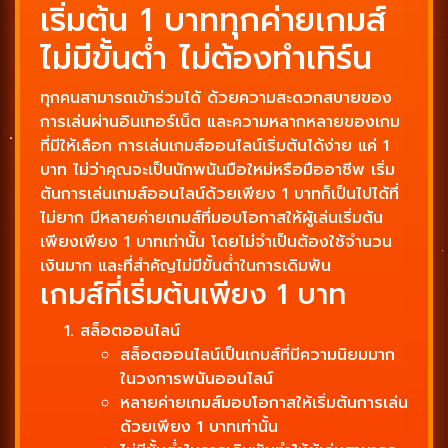
เริ่มต้น 1 บาททุกค่ายเกมส์
ไม่มีขั้นต่ำ ไม่ต้องทำเทิร์น
ทุกคนสามารถเข้าร่วมได้ ด้วยความสะดวกสบายของ
การเล่นผ่านอินเทอร์เน็ต และความหลากหลายของเกม
ที่มีให้เลือก การเล่นเกมส์ออนไลน์เริ่มต้นได้ง่าย แค่ 1
บาท ไม่ว่าคุณจะเป็นนักพนันมือใหม่หรือมืออาชีพ เริ่ม
ต้นการเล่นเกมส์ออนไลน์ด้วยเพียง 1 บาทก็เป็นไปได้ที่
ไม่ยาก มีหลายค่ายเกมส์ที่มอบโอกาสให้ผู้เล่นเริ่มต้น
เพียงเพียง 1 บาทเท่านั้น โดยไม่จำเป็นต้องใช้จำนวน
เงินมาก และที่สำคัญไม่มีขั้นต่ำในการเดิมพัน
เกมส์ที่เริ่มต้นเพียง 1 บาท
สล็อตออนไลน์
สล็อตออนไลน์เป็นเกมส์ที่มีความนิยมมาก
ในวงการพนันออนไลน์
หลายค่ายเกมส์มอบโอกาสให้เริ่มต้นการเล่น
ด้วยเพียง 1 บาทเท่านั้น