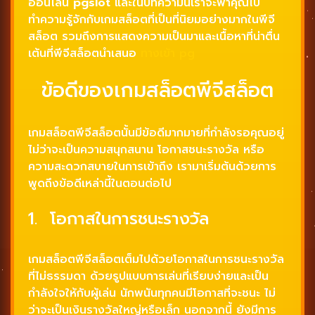
ออนไลน์
pgslot
และในบทความนี้เราจะพาคุณไป
ทำความรู้จักกับเกมสล็อตที่เป็นที่นิยมอย่างมากในพีจี
สล็อต รวมถึงการแสดงความเป็นมาและเนื้อหาที่น่าตื่น
เต้นที่พีจีสล็อตนำเสนอ
ทางเข้า pg
ข้อดีของเกมสล็อตพีจีสล็อต
เกมสล็อตพีจีสล็อตนั้นมีข้อดีมากมายที่กำลังรอคุณอยู่
ไม่ว่าจะเป็นความสนุกสนาน โอกาสชนะรางวัล หรือ
ความสะดวกสบายในการเข้าถึง เรามาเริ่มต้นด้วยการ
พูดถึงข้อดีเหล่านี้ในตอนต่อไป
1. โอกาสในการชนะรางวัล
เกมสล็อตพีจีสล็อตเต็มไปด้วยโอกาสในการชนะรางวัล
ที่ไม่ธรรมดา ด้วยรูปแบบการเล่นที่เรียบง่ายและเป็น
กำลังใจให้กับผู้เล่น นักพนันทุกคนมีโอกาสที่จะชนะ ไม่
ว่าจะเป็นเงินรางวัลใหญ่หรือเล็ก นอกจากนี้ ยังมีการ