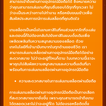
สามารถเข้าถึงผ่านทางอุปกรณ์มือถือได้ ซึ่งหมายความ
ว่าคุณสามารถเล่นเกมที่คุณชื่นชอบได้ทุกที่ทุกเวลา ไม่
ว่าจะเป็นระหว่างทางไปทำงาน หรือหยิบขนมข้าวเพื่อ
สัมผัสประสบการณ์การเล่นสล็อตที่คุณติดใจ
เกมสล็อตเป็นหนึ่งในเกมคาสิโนที่คนส่วนมากรักที่จะเล่น
และตอนนี้ก็ไม่ต้องกลับไปยังคาสิโนแบบดั้งเดิมเพื่อ
เพลิดเพลินกับความสนุกสนานของสล็อต ด้วย
เทคโนโลยีที่เข้ามามีบทบาทในทุกด้านของชีวิต เรา
สามารถเล่นเกมสล็อตผ่านทางอุปกรณ์มือถือได้อย่าง
สะดวกสบาย ไม่ว่าจะอยู่ที่ไหนก็ตาม ในบทความนี้เราจะ
พาคุณไปสัมผัสความสนุกสนานและความตื่นเต้นที่มา
พร้อมกับการเล่นเกมสล็อตผ่านทางอุปกรณ์มือถือ
ความสะดวกสบายในการเล่นเกมสล็อตผ่านมือถือ
การเล่นเกมสล็อตผ่านทางอุปกรณ์มือถือเป็นทางเลือก
ที่สะดวกสบายมากยิ่งขึ้น เพราะคุณสามารถเข้าถึงเกม
ได้ตลอดเวลาไม่ว่าจะอยู่ที่ใด ไม่ต้องรอหรือติดตั้ง