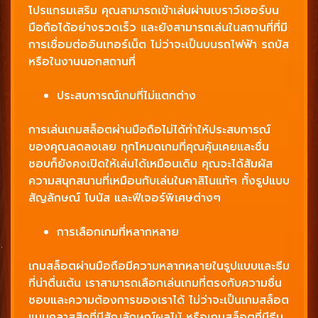
โปรแกรมเสริม คุณสามารถเข้าเล่นผ่านเบราว์เซอร์บน
มือถือได้อย่างรวดเร็ว และยังสามารถเล่นในสถานที่ที่มี
การเชื่อมต่ออินเทอร์เน็ต ไม่ว่าจะเป็นบนรถไฟฟ้า รถบัส
หรือในงานนอกสถานที่
ประสบการณ์เกมที่ไม่แตกต่าง
การเล่นเกมสล็อตผ่านมือถือไม่ได้ทำให้ประสบการณ์
ของคุณลดลงเลย ทุกโหมดเกมที่คุณคุ้นเคยและชื่น
ชอบก็ยังคงเปิดให้เล่นได้เหมือนเดิม คุณจะได้สัมผัส
ความสนุกสนานที่เหมือนกับเล่นในคาสิโนแท้ๆ ทั้งรูปแบบ
สัญลักษณ์ โบนัส และฟีเจอร์พิเศษต่างๆ
การเลือกเกมที่หลากหลาย
เกมสล็อตผ่านมือถือมีความหลากหลายในรูปแบบและธีม
ที่น่าตื่นเต้น เราสามารถเลือกเล่นเกมที่ตรงกับความชื่น
ชอบและความต้องการของเราได้ ไม่ว่าจะเป็นเกมสล็อต
แบบคลาสสิกที่มีสัญลักษณ์ผลไม้ หรือเกมสล็อตที่มีธีม