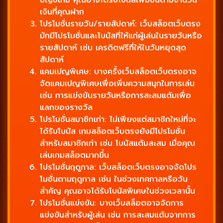
เงินที่คุณฝาก
โปรโมชั่นรายวัน/รายสัปดาห์: เว็บสล็อตเว็บตรง
มักมีโปรโมชั่นและโบนัสที่ให้แก่ผู้เล่นในรายวันหรือ
รายสัปดาห์ เช่น เครดิตฟรีที่ให้ในวันหยุดสุด
สัปดาห์
แคมเปญพิเศษ: บางครั้งเว็บสล็อตเว็บตรงอาจ
จัดแคมเปญพิเศษเพื่อเพิ่มความสนุกในการเล่น
เช่น การแข่งขันรายวันหรือการสะสมแต้มเพื่อ
แลกของรางวัล
โปรโมชั่นสมาชิกเก่า: ไม่เพียงแต่สมาชิกใหม่ที่จะ
ได้รับโบนัส เกมสล็อตเว็บตรงยังมีโปรโมชั่น
สำหรับสมาชิกเก่า เช่น โบนัสแต้มสะสม เมื่อคุณ
เล่นเกมสล็อตมากขึ้น
โปรโมชั่นฤดูกาล: เว็บสล็อตเว็บตรงอาจจัดโปร
โมชั่นตามฤดูกาล เช่น ในช่วงเทศกาลหรือวัน
สำคัญ คุณอาจได้รับโบนัสพิเศษในช่วงเวลานั้น
โปรโมชั่นแข่งขัน: บางเว็บสล็อตอาจจัดการ
แข่งขันสำหรับผู้เล่น เช่น การสะสมแต้มจากการ