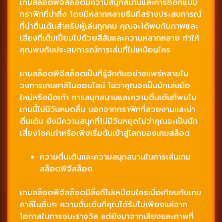
เกมสล็อตพีจีสล็อตมีความสนุกสนานและการออกแบบ
กราฟิกที่น่าทึ่ง โดยมีหลากหลายธีมที่สร้างประสบการณ์
ที่น่าตื่นเต้นสำหรับผู้เล่นทุกคน คุณจะได้พบกับภาพและ
เสียงที่เต็มเปี่ยมไปด้วยสีสันและความหลากหลาย ทำให้
คุณพบกับประสบการณ์การเล่นที่ไม่เหมือนใคร
เกมสล็อตพีจีสล็อตเป็นที่รู้จักกันอย่างแพร่หลายใน
วงการเกมคาสิโนออนไลน์ ไม่ว่าคุณจะเป็นนักเล่นมือ
ใหม่หรือมือเก๋า การสนุกสนานและความตื่นเต้นที่พบใน
เกมนี้ไม่มีวันหมดสิ้น นอกจากกราฟิกที่สวยงามและน่า
ตื่นเต้น ยังมีความสนุกที่ไม่มีวันหยุดไม่ว่าคุณจะเป็นนัก
เสี่ยงโชคเก่าหรือเพิ่งเริ่มต้นเข้าสู่โลกของเกมสล็อต
ความตื่นเต้นและความสนุกสนานในการเล่นเกม
สล็อตพีจีสล็อต
เกมสล็อตพีจีสล็อตมีสิ่งที่ไม่เหมือนใครเมื่อเทียบกับเกม
คาสิโนอื่นๆ ความตื่นเต้นที่คุณได้รับไม่เพียงแค่จาก
โอกาสในการชนะรางวัล แต่ยังมาจากเสียงและภาพที่