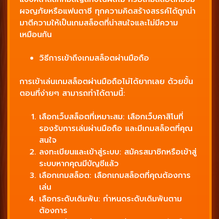
ผจญภัยหรือแฟนตาซี ทุกความคิดสร้างสรรค์ได้ถูกนำ
มาตีความให้เป็นเกมสล็อตที่น่าสนใจและไม่มีความ
เหมือนกัน
วิธีการเข้าถึงเกมสล็อตผ่านมือถือ
การเข้าเล่นเกมสล็อตผ่านมือถือไม่ได้ยากเลย ด้วยขั้น
ตอนที่ง่ายๆ สามารถทำได้ตามนี้:
เลือกเว็บสล็อตที่เหมาะสม: เลือกเว็บคาสิโนที่
รองรับการเล่นผ่านมือถือ และมีเกมสล็อตที่คุณ
สนใจ
ลงทะเบียนและเข้าสู่ระบบ: สมัครสมาชิกหรือเข้าสู่
ระบบหากคุณมีบัญชีแล้ว
เลือกเกมสล็อต: เลือกเกมสล็อตที่คุณต้องการ
เล่น
เลือกระดับเดิมพัน: กำหนดระดับเดิมพันตาม
ต้องการ