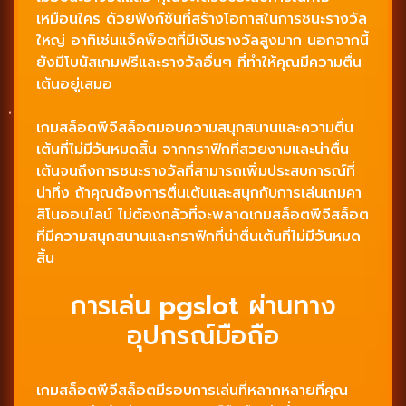
เหมือนใคร ด้วยฟังก์ชันที่สร้างโอกาสในการชนะรางวัล
ใหญ่ อาทิเช่นแจ็คพ็อตที่มีเงินรางวัลสูงมาก นอกจากนี้
ยังมีโบนัสเกมฟรีและรางวัลอื่นๆ ที่ทำให้คุณมีความตื่น
เต้นอยู่เสมอ
เกมสล็อตพีจีสล็อตมอบความสนุกสนานและความตื่น
เต้นที่ไม่มีวันหมดสิ้น จากกราฟิกที่สวยงามและน่าตื่น
เต้นจนถึงการชนะรางวัลที่สามารถเพิ่มประสบการณ์ที่
น่าทึ่ง ถ้าคุณต้องการตื่นเต้นและสนุกกับการเล่นเกมคา
สิโนออนไลน์ ไม่ต้องกลัวที่จะพลาดเกมสล็อตพีจีสล็อต
ที่มีความสนุกสนานและกราฟิกที่น่าตื่นเต้นที่ไม่มีวันหมด
สิ้น
การเล่น
pgslot
ผ่านทาง
อุปกรณ์มือถือ
เกมสล็อตพีจีสล็อตมีรอบการเล่นที่หลากหลายที่คุณ