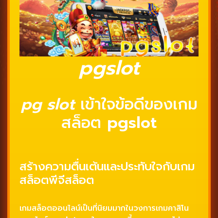
pgslot
pg slot
เข้าใจข้อดีของเกม
สล็อต
pgslot
สร้างความตื่นเต้นและประทับใจกับเกม
สล็อตพีจีสล็อต
เกมสล็อตออนไลน์เป็นที่นิยมมากในวงการเกมคาสิโน