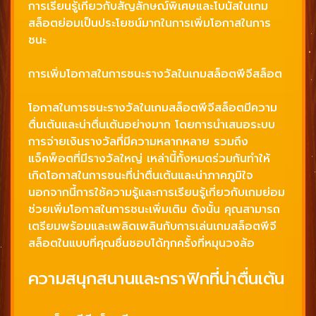
การเรียนรู้เกี่ยวกับสัญลักษณ์พิเศษและโบนัสในเกม
สล็อตย่อมเป็นประโยชน์มากในการเพิ่มโอกาสในการ
ชนะ
การเพิ่มโอกาสในการชนะรางวัลในเกมสล็อตพีจีสล็อต
โอกาสในการชนะรางวัลในเกมสล็อตพีจีสล็อตมีความ
ตื่นเต้นและน่าตื่นเต้นอย่างมาก โดยการนำเสนอระบบ
การจ่ายเงินรางวัลที่มีความหลากหลาย รวมถึง
แจ็คพ็อตที่มีรางวัลใหญ่ เหล่านี้ทั้งหมดร่วมกันทำให้
เกิดโอกาสในการชนะที่น่าตื่นเต้นและน่าภาคภูมิใจ
นอกจากนี้การใช้ความรู้และการเรียนรู้เกี่ยวกับเกมย่อม
ช่วยเพิ่มโอกาสในการชนะเพิ่มเติม ดังนั้น คุณสามารถ
เตรียมพร้อมและเพลิดเพลินกับการเล่นเกมสล็อตพีจี
สล็อตในแบบที่คุณชื่นชอบได้ทุกครั้งที่หมุนวงล้อ
ความสนุกสนานและกราฟิกที่น่าตื่นเต้น