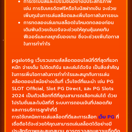
การใช้โบนัสและโปรโมชั่นอย่างมีประสิทธิภาพ
เช่น การรับเครดิตฟรีหรือโบนัสฝากเงิน จะช่วย
เพิ่มทุนในการเล่นสล็อตและเพิ่มโอกาสในการชนะ
การทดลองเล่นเกมสล็อตในโหมดทดลองก่อน
เดิมพันด้วยเงินจริงจะช่วยให้คุณคุ้นเคยกับ
ฟีเจอร์และกลยุทธ์ของเกม ซึ่งจะช่วยเพิ่มโอกาส
ในการทำกำไร
pgslot6g เว็บรวมเกมส์สล็อตออนไลน์ที่ดีที่สุดที่แจก
หนัก จ่ายเต็ม ไม่ติดเทิร์น และเล่นได้จริง เป็นสิ่งสำคัญ
ในการเพิ่มโอกาสในการทำกำไรและสนุกกับการเล่น
สล็อตออนไลน์อย่างเต็มที่ เว็บไซต์ที่แนะนำ เช่น PG
SLOT Official, Slot PG Direct, และ PG Slots
2024 เป็นตัวเลือกที่ดีที่คุณสามารถเลือกเล่นได้ ด้วย
โปรโมชั่นและโบนัสที่ดี ระบบการถอนเงินที่ปลอดภัย
และการบริการลูกค้าที่ดี
การใช้เทคนิคการเล่นสล็อตที่ดีและการเลือก
เว็บ
PG
ที่
เชื่อถือได้จะช่วยให้คุณสามารถเล่นสล็อตได้อย่างมี
ประสิทธิภาพและสนุกสนาน ควรตรวจสอบความเชื่อถือ