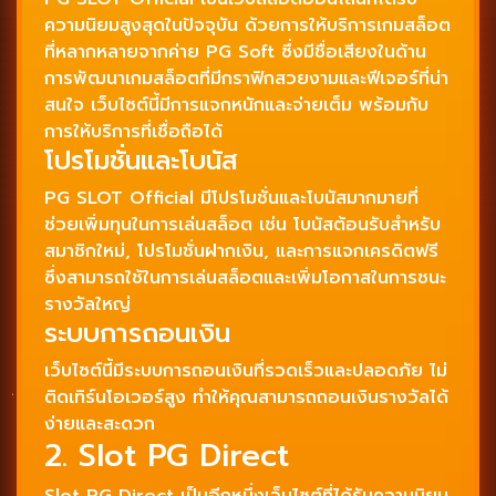
ความนิยมสูงสุดในปัจจุบัน ด้วยการให้บริการเกมสล็อต
ที่หลากหลายจากค่าย PG Soft ซึ่งมีชื่อเสียงในด้าน
การพัฒนาเกมสล็อตที่มีกราฟิกสวยงามและฟีเจอร์ที่น่า
สนใจ เว็บไซต์นี้มีการแจกหนักและจ่ายเต็ม พร้อมกับ
การให้บริการที่เชื่อถือได้
โปรโมชั่นและโบนัส
PG SLOT Official มีโปรโมชั่นและโบนัสมากมายที่
ช่วยเพิ่มทุนในการเล่นสล็อต เช่น โบนัสต้อนรับสำหรับ
สมาชิกใหม่, โปรโมชั่นฝากเงิน, และการแจกเครดิตฟรี
ซึ่งสามารถใช้ในการเล่นสล็อตและเพิ่มโอกาสในการชนะ
รางวัลใหญ่
ระบบการถอนเงิน
เว็บไซต์นี้มีระบบการถอนเงินที่รวดเร็วและปลอดภัย ไม่
ติดเทิร์นโอเวอร์สูง ทำให้คุณสามารถถอนเงินรางวัลได้
ง่ายและสะดวก
2. Slot PG Direct
Slot PG Direct เป็นอีกหนึ่งเว็บไซต์ที่ได้รับความนิยม