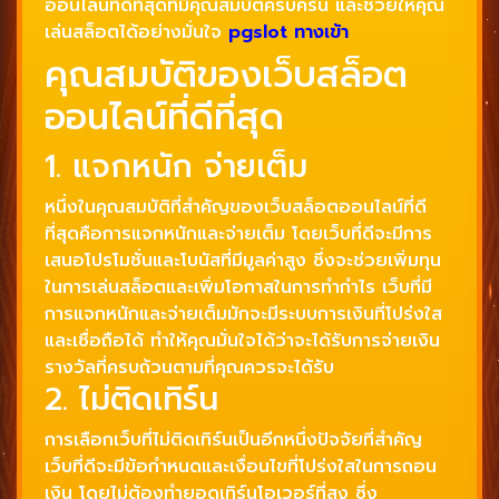
ออนไลน์ที่ดีที่สุดที่มีคุณสมบัติครบครัน และช่วยให้คุณ
เล่นสล็อตได้อย่างมั่นใจ
pgslot ทางเข้า
คุณสมบัติของเว็บสล็อต
ออนไลน์ที่ดีที่สุด
1. แจกหนัก จ่ายเต็ม
หนึ่งในคุณสมบัติที่สำคัญของเว็บสล็อตออนไลน์ที่ดี
ที่สุดคือการแจกหนักและจ่ายเต็ม โดยเว็บที่ดีจะมีการ
เสนอโปรโมชั่นและโบนัสที่มีมูลค่าสูง ซึ่งจะช่วยเพิ่มทุน
ในการเล่นสล็อตและเพิ่มโอกาสในการทำกำไร เว็บที่มี
การแจกหนักและจ่ายเต็มมักจะมีระบบการเงินที่โปร่งใส
และเชื่อถือได้ ทำให้คุณมั่นใจได้ว่าจะได้รับการจ่ายเงิน
รางวัลที่ครบถ้วนตามที่คุณควรจะได้รับ
2. ไม่ติดเทิร์น
การเลือกเว็บที่ไม่ติดเทิร์นเป็นอีกหนึ่งปัจจัยที่สำคัญ
เว็บที่ดีจะมีข้อกำหนดและเงื่อนไขที่โปร่งใสในการถอน
เงิน โดยไม่ต้องทำยอดเทิร์นโอเวอร์ที่สูง ซึ่ง