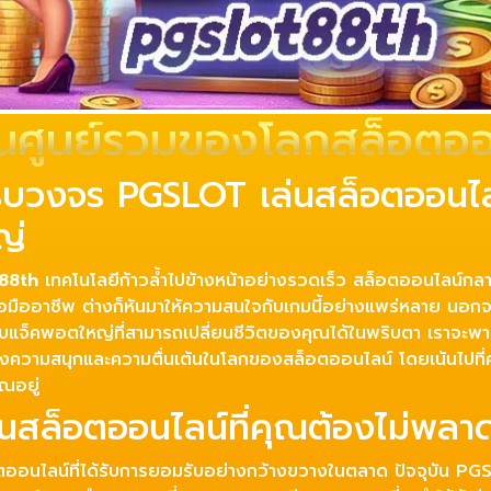
นศูนย์รวมของโลกสล็อตออน
รบวงจร PGSLOT เล่นสล็อตออนไล
ญ่
88th
เทคโนโลยีก้าวล้ำไปข้างหน้าอย่างรวดเร็ว สล็อตออนไลน์กลายเ
่หรือมืออาชีพ ต่างก็หันมาให้ความสนใจกับเกมนี้อย่างแพร่หลาย นอกจ
บแจ็คพอตใหญ่ที่สามารถเปลี่ยนชีวิตของคุณได้ในพริบตา เราจะพาค
องความสนุกและความตื่นเต้นในโลกของสล็อตออนไลน์ โดยเน้นไปที่คุณส
ณอยู่
านสล็อตออนไลน์ที่คุณต้องไม่พลา
อตออนไลน์ที่ได้รับการยอมรับอย่างกว้างขวางในตลาด ปัจจุบัน PGS