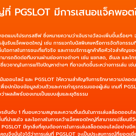
่ที่ PGSLOT มีการเสนอแจ็คพอตให
แบบโปรเกรสซีฟ ซึ่งหมายความว่าเงินรางวัลจะเพิ่มขึ้นเรื่อยๆ จน
การลุ้นรับแจ็คพอตใหญ่ เช่น การแจกโบนัสพิเศษหรือการจัดกิจกรรมที
โอกาสในการชนะที่แท้จริง และการบริการลูกค้าคือหัวใจสำคัญของการ
สามารถติดต่อทีมงานผ่านช่องทางต่างๆ เช่น แชทสด, อีเมล และโทรศ
่ยวชาญในการแก้ไขปัญหาต่างๆ ที่อาจเกิดขึ้นระหว่างการเล่น เช
พนันออนไลน์ และ PGSLOT ให้ความสำคัญกับการรักษาความปลอดภัย
ลเพื่อปกป้องข้อมูลส่วนตัวและการทำธุรกรรมของผู้เล่น เกมที่ 
จว่าผลลัพธ์ของเกมเป็นแบบสุ่มและยุติธรรม
ันดับ 1 ที่มอบความสนุกและความตื่นเต้นในการเล่นสล็อตออนไลน์
นที่น่าสนใจ และโอกาสในการคว้าแจ็คพอตใหญ่ที่สามารถเปลี่ยนชีว
าชีพ PGSLOT มีทุกสิ่งที่คุณต้องการในการเล่นสล็อตออนไลน์อย่าง
 คุณจึงมั่นใจได้ว่าการเล่นที่ PGSLOT จะเป็นประสบการณ์ที่ยอดเยี่ยม