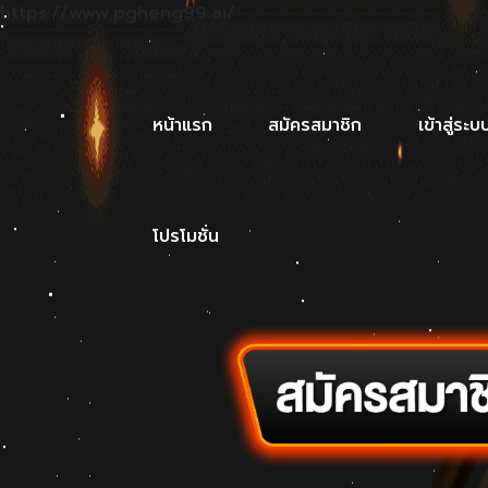
https://www.pgheng99.ai/
หน้าแรก
สมัครสมาชิก
เข้าสู่ระบ
โปรโมชั่น