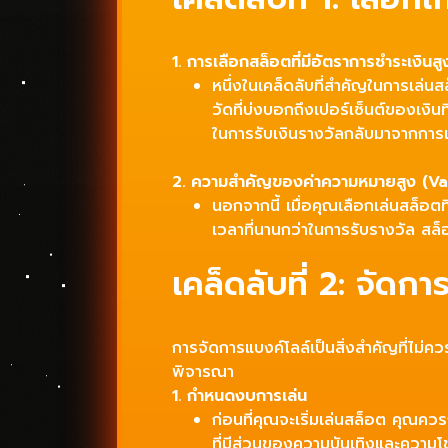
1. การเลือกสล็อตที่มีอัตราการชำระเงินสู
หนึ่งในเคล็ดลับที่สำคัญในการเล่น
วัดที่บ่งบอกถึงเปอร์เซ็นต์ของเงินท
ในการรับเงินรางวัลกลับมาจากการเ
2. ความสำคัญของค่าความหมายสูง (
Va
นอกจากนี้ เมื่อคุณเลือกเล่นสล็อ
เวลาที่นานกว่าในการรับรางวัล สล็
เคล็ดลับที่
2:
จัดการ
การจัดการแบงค์โลล์เป็นสิ่งสำคัญที่ไม่ค
พิจารณา
1. กำหนดงบการเล่น
ก่อนที่คุณจะเริ่มเล่นสล็อต คุณคว
ที่มีส่วนของความบันเทิงและความโ