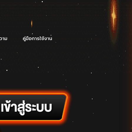
วาม
คู่มือการใช้งาน