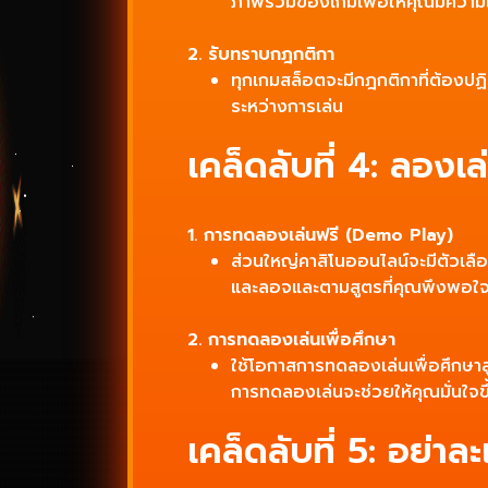
ภาพรวมของเกมเพื่อให้คุณมีความเข้
2. รับทราบกฎกติกา
ทุกเกมสล็อตจะมีกฎกติกาที่ต้องปฏิบ
ระหว่างการเล่น
เคล็ดลับที่
4:
ลองเล
1. การทดลองเล่นฟรี (
Demo Play)
ส่วนใหญ่คาสิโนออนไลน์จะมีตัวเลื
และลอจและตามสูตรที่คุณพึงพอใ
2. การทดลองเล่นเพื่อศึกษา
ใช้โอกาสการทดลองเล่นเพื่อศึกษาสูต
การทดลองเล่นจะช่วยให้คุณมั่นใจขึ้
เคล็ดลับที่
5:
อย่าละ