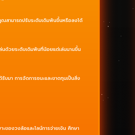
ุณสามารถปรับระดับเดิมพันขึ้นหรือลงได้
นด้วยระดับเดิมพันที่น้อยแต่เล่นนานขึ้น
ได้รับมา การจัดการชนะและขาดทุนเป็นสิ่ง
ฉพาะของวงล้อและไลน์การจ่ายเงิน ศึกษา