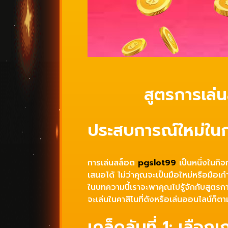
สูตรการเล่น
ประสบการณ์ใหม่ในก
การเล่นสล็อต
pgslot99
เป็นหนึ่งในกิ
เสนอได้ ไม่ว่าคุณจะเป็นมือใหม่หรือมือเก
ในบทความนี้เราจะพาคุณไปรู้จักกับสูตรกา
จะเล่นในคาสิโนที่ดังหรือเล่นออนไลน์ก็ตา
เคล็ดลับที่
1:
เลือกเ