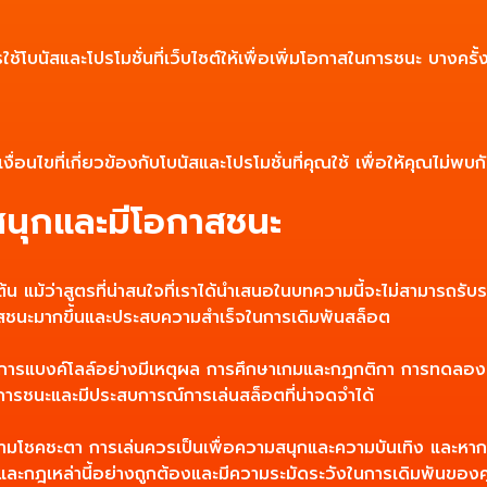
โบนัสและโปรโมชั่นที่เว็บไซต์ให้เพื่อเพิ่มโอกาสในการชนะ บางครั้ง
ื่อนไขที่เกี่ยวข้องกับโบนัสและโปรโมชั่นที่คุณใช้ เพื่อให้คุณไม่
สนุกและมีโอกาสชนะ
ต้น แม้ว่าสูตรที่น่าสนใจที่เราได้นำเสนอในบทความนี้จะไม่สามารถร
กาสชนะมากขึ้นและประสบความสำเร็จในการเดิมพันสล็อต
ัดการแบงค์โลล์อย่างมีเหตุผล การศึกษาเกมและกฎกติกา การทดลองเล
นการชนะและมีประสบการณ์การเล่นสล็อตที่น่าจดจำได้
บความโชคชะตา การเล่นควรเป็นเพื่อความสนุกและความบันเทิง และหาก
บและกฎเหล่านี้อย่างถูกต้องและมีความระมัดระวังในการเดิมพันของ