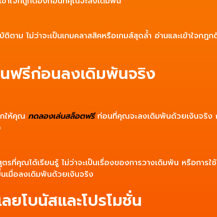
าใจที่ถูกต้องก่อนที่คุณจะลงเดิมพัน
ัติตาม ไม่ว่าจะเป็นเกมคลาสสิคหรือเกมส์สุดล้ำ อ่านและเข้าใจกฎกติก
่นฟรีก่อนลงเดิมพันจริง
อกให้คุณ
ทดลองเล่นสล็อตฟรี
ก่อนที่คุณจะลงเดิมพันด้วยเงินจริง
จ
รที่คุณได้เรียนรู้ ไม่ว่าจะเป็นเรื่องของการวางเดิมพัน หรือการใช
นเมื่อลงเดิมพันด้วยเงินจริง
เลยโบนัสและโปรโมชั่น