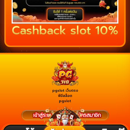
Cashback slot 10%
pgslot เว็บตรง
พีจีสล็อต
pgslot