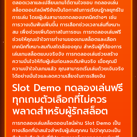
ตลอดเวลาและเปลี่ยนเกมได้ตามใจชอบ ทดลองเล่น
สล็อตออนไลน์ฟรียังเป็นโอกาสในการเรียนรู้กลยุทธ์ใน
การเล่น โดยผู้เล่นสามารถทดลองเทคนิคต่างๆ เช่น
การวางเดิมพันเพิ่มขึ้น การเลือกช่วงเวลาเล่นที่เหมาะ
สม เพื่อช่วยเพิ่มโอกาสในการชนะ การทดลองเล่นฟรี
ช่วยให้คุณเข้าใจการทำงานของเกมสล็อตและเลือก
เทคนิคที่เหมาะสมกับสไตล์ของคุณ สำหรับผู้ที่ต้องการ
เล่นเกมสล็อตแบบจริงจัง การทดลองเล่นช่วยสร้าง
ความมั่นใจให้กับผู้เล่นก่อนลงเดิมพันจริง เมื่อคุณมี
ความเข้าใจในเกมแล้ว คุณสามารถเริ่มเล่นด้วยเงินจริง
ได้อย่างมั่นใจและลดความเสี่ยงในการเสียเงิน
Slot Demo ทดลองเล่นฟรี
ทุกเกมตัวเลือกที่ไม่ควร
พลาดสำหรับผู้รักสล็อต
การทดลองเล่นสล็อตออนไลน์ผ่าน Slot Demo เป็น
ทางเลือกที่น่าสนใจสำหรับผู้เล่นทุกคน ไม่ว่าคุณจะเป็น