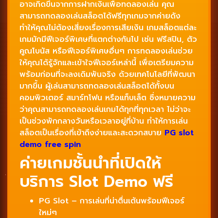
อาจเกิดขึ้นจากการฝากเงินเพื่อทดลองเล่น คุณ
สามารถทดลองเล่นสล็อตได้ฟรีทุกเกมจากค่ายดัง
ทำให้คุณไม่ต้องเสี่ยงเรื่องการเสียเงิน เกมสล็อตแต่ละ
เกมมักมีฟีเจอร์พิเศษที่แตกต่างกันไป เช่น ฟรีสปิน, ตัว
คูณโบนัส หรือฟีเจอร์พิเศษอื่นๆ การทดลองเล่นช่วย
ให้คุณได้รู้จักและเข้าใจฟีเจอร์เหล่านี้ เพื่อเตรียมความ
พร้อมก่อนที่จะลงเดิมพันจริง ด้วยเทคโนโลยีที่พัฒนา
มากขึ้น ผู้เล่นสามารถทดลองเล่นสล็อตได้ทั้งบน
คอมพิวเตอร์ สมาร์ทโฟน หรือแท็บเล็ต ซึ่งหมายความ
ว่าคุณสามารถทดลองเล่นเกมได้ทุกที่ทุกเวลา ไม่ว่าจะ
เป็นช่วงพักกลางวันหรือเวลาอยู่ที่บ้าน ทำให้การเล่น
สล็อตเป็นเรื่องที่เข้าถึงง่ายและสะดวกสบาย
PG slot
demo free spin
ค่ายเกมชั้นนำที่เปิดให้
บริการ Slot Demo ฟรี
PG Slot – การเล่นที่น่าตื่นเต้นพร้อมฟีเจอร์
ใหม่ๆ