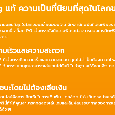
 แท้ ความเป็นที่นิยมที่สุดในโล
วามนิยมที่สุดในโลกของสล็อตออนไลน์ มีเหล่านักพนันที่เล่นเพื่อชิ
ากนี้ สล็อต PG เว็บตรงยังมีความพิเศษด้วยการมอบเครดิตฟรีให้ก
หลาย!
ามเร็วและความสะดวก
G ที่เว็บตรงคือความเร็วและความสะดวก คุณไม่จำเป็นต้องดาวน์โห
ที่เว็บตรง และคุณสามารถเล่นเกมได้ทันที ไม่ว่าคุณจะใช้คอมพิวเตอ
นะโดยไม่ต้องเสียเงิน
อนไลน์คือการเสียเงินในการเดิมพัน แต่สล็อต PG เว็บตรงนำเครดิต
ฟรีนี้ทำให้คุณสามารถทดลองเล่นเกมและสัมผัสบรรยากาศของการเล่
้ด้วย!