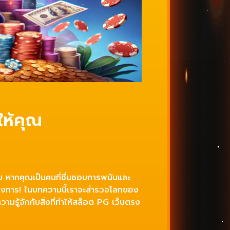
ให้คุณ
าย หากคุณเป็นคนที่ชื่นชอบการพนันและ
ต้องการ! ในบทความนี้เราจะสำรวจโลกของ
ู้จักกับสิ่งที่ทำให้สล็อต PG เว็บตรง