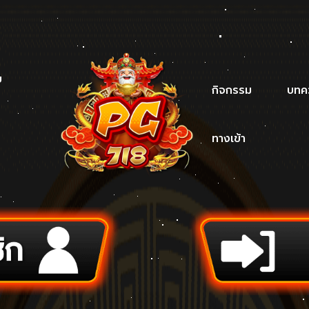
บ
กิจกรรม
บทค
ทางเข้า