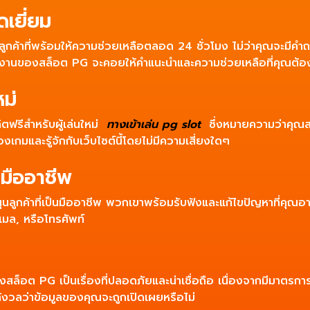
ดเยี่ยม
ูกค้าที่พร้อมให้ความช่วยเหลือตลอด 24 ชั่วโมง ไม่ว่าคุณจะมีคำถ
มงานของสล็อต PG จะคอยให้คำแนะนำและความช่วยเหลือที่คุณต้อ
หม่
ตฟรีสำหรับผู้เล่นใหม่
ทางเข้าเล่น pg slot
ซึ่งหมายความว่าคุณส
งเกมและรู้จักกับเว็บไซต์นี้โดยไม่มีความเสี่ยงใดๆ
นมืออาชีพ
นลูกค้าที่เป็นมืออาชีพ พวกเขาพร้อมรับฟังและแก้ไขปัญหาที่คุณ
เมล, หรือโทรศัพท์
ล็อต PG เป็นเรื่องที่ปลอดภัยและน่าเชื่อถือ เนื่องจากมีมาตรก
ังวลว่าข้อมูลของคุณจะถูกเปิดเผยหรือไม่