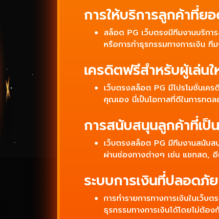
การให้บริการลูกค้าที่ยอ
สล็อต PG เว็บตรงมีทีมงานบริการล
หรือการทำธุรกรรมทางการเงิน ที
เครดิตฟรีสำหรับผู้เล่นใ
เว็บตรงสล็อต PG มีโปรโมชั่นเครดิ
คุณเอง นี่เป็นโอกาสที่ดีในการทดลอ
การสนับสนุนลูกค้าที่เป็
เว็บตรงสล็อต PG มีทีมงานสนับสนุ
ผ่านช่องทางต่างๆ เช่น แชทสด, อี
ระบบการเงินที่ปลอดภัย
การทำรายการทางการเงินในเว็บตรงส
ธุรกรรมทางการเงินได้โดยไม่ต้องก