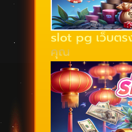
slot pg เว็บตรง
คุณ