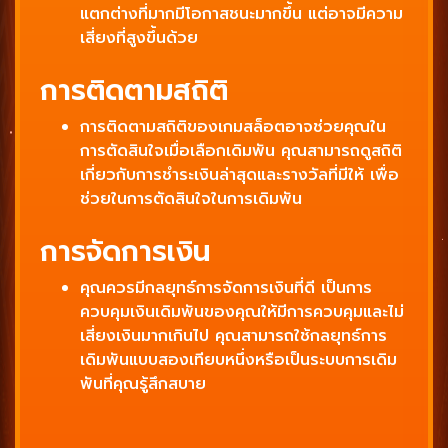
แตกต่างที่มากมีโอกาสชนะมากขึ้น แต่อาจมีความ
เสี่ยงที่สูงขึ้นด้วย
การติดตามสถิติ
การติดตามสถิติของเกมสล็อตอาจช่วยคุณใน
การตัดสินใจเมื่อเลือกเดิมพัน คุณสามารถดูสถิติ
เกี่ยวกับการชำระเงินล่าสุดและรางวัลที่มีให้ เพื่อ
ช่วยในการตัดสินใจในการเดิมพัน
การจัดการเงิน
คุณควรมีกลยุทธ์การจัดการเงินที่ดี เป็นการ
ควบคุมเงินเดิมพันของคุณให้มีการควบคุมและไม่
เสี่ยงเงินมากเกินไป คุณสามารถใช้กลยุทธ์การ
เดิมพันแบบสองเทียบหนึ่งหรือเป็นระบบการเดิม
พันที่คุณรู้สึกสบาย