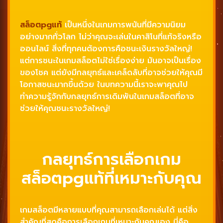
สล็อตpgแท้
เป็นหนึ่งในเกมการพนันที่มีความนิยม
อย่างมากทั่วโลก ไม่ว่าคุณจะเล่นในคาสิโนที่แท้จริงหรือ
ออนไลน์ สิ่งที่ทุกคนต้องการคือชนะเงินรางวัลใหญ่!
แต่การชนะในเกมสล็อตไม่ใช่เรื่องง่าย มันอาจเป็นเรื่อง
ของโชค แต่ยังมีกลยุทธ์และเคล็ดลับที่อาจช่วยให้คุณมี
โอกาสชนะมากขึ้นด้วย ในบทความนี้เราจะพาคุณไป
ทำความรู้จักกับกลยุทธ์การเดิมพันในเกมสล็อตที่อาจ
ช่วยให้คุณชนะรางวัลใหญ่!
กลยุทธ์การเลือกเกม
สล็อตpgแท้
ที่เหมาะกับคุณ
เกมสล็อตมีหลายแบบที่คุณสามารถเลือกเล่นได้ แต่สิ่ง
สำคัญที่สุดคือการเลือกเกมที่เหมาะกับคุณเอง นี่คือ