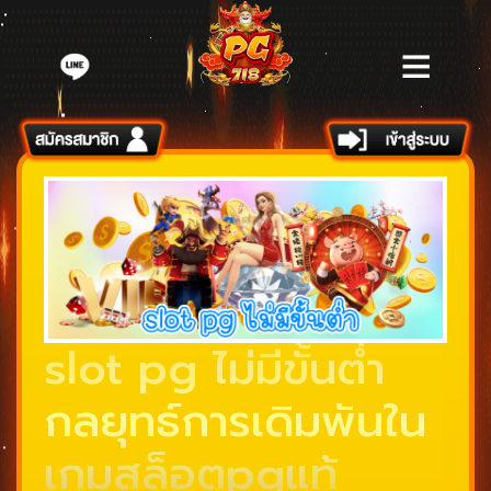
https://www.pgheng99.ai/
slot pg ไม่มีขั้นต่ำ
กลยุทธ์การเดิมพันใน
เกมสล็อตpgแท้