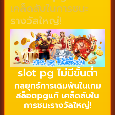
เคล็ดลับในการชนะ
รางวัลใหญ่!
slot pg ไม่มีขั้นต่ำ
กลยุทธ์การเดิมพันในเกม
สล็อตpgแท้ เคล็ดลับใน
การชนะรางวัลใหญ่!