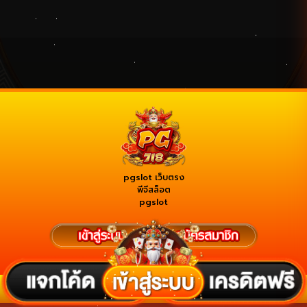
แค่ไหน ในโลกของการคาสิโนออนไลน์เว็บตรง ที่มีการพัฒนา
อยู่ตลอดเวลา ผู้เล่นต้องเผชิญกับทางเลือกมากมายว่าจะวาง
เดิมพันที่ไหนและอย่างไร ตัวเลือกหนึ่งที่น่าสนใจซึ่งได้รับความ
นิยมในช่วงไม่กี่ปีที่ผ่านมาคือการเล่นที่คาสิโนที่ไม่ต้องใช้
คนกลางหรือตัวแ […]
pgslot เว็บตรง
พีจีสล็อต
pgslot
Copyright 2022 pGsloT เว็บตรง landing, All Rights Reserved.