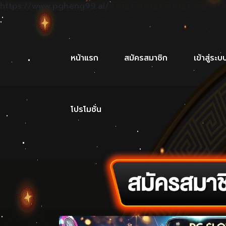
https://www.pgheng99.ai/
หน้าแรก
สมัครสมาชิก
เข้าสู่ระบ
โปรโมชั่น