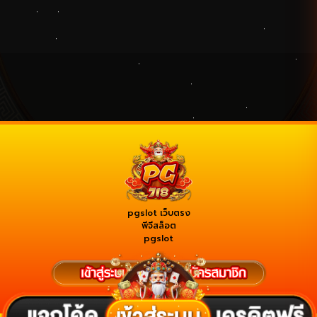
ตรง !
25 ตุลาคม 2023
pg slot 99 สูตรการจับคู่สัญลักษณ์ในเกม pgslot99 เว็บ
ตรง ! pgslot99 เว็บตรง ได้กลายเป็นหนึ่งในเกมคาสิ
โนที่น่าสนใจและมีผู้เล่นมากที่สุดในยุคปัจจุบัน ความสนุกที่มันนำ
มาให้เราได้เพลิดเพลินและโอกาสในการชนะรางวัลใหญ่ทำให้มัน
เป็นที่นิยมของนักพนันทั่วโลก เหตุใดเกมสล็อตถึงน่าสนใจ […]
pgslot เว็บตรง
พีจีสล็อต
pgslot