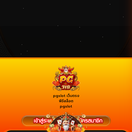
เว็บตรง
21 มีนาคม 2025
ถ้าคุณเป็นอีกหนึ่งคนที่หลงใหลในการเล่นสล็อตออนไลน์
ค่ายpg เว็บตรงไม่ผ่านเอเย่นต์ คือคำตอบที่คุณไม่ควรพลาด!
ด้วยระบบที่มั่นคง ปลอดภัย และทันสมัย พร้อมการันตีอัตรา
การแตกของโบนัสที่สูงที่สุด มาพร้อมฟีเจอร์พิเศษที่ให้คุณได้
สนุกและลุ้นรับรางวัลใหญ่แบบจัดเต็มตลอด 24 ชั่วโมง เล่น
กับ เว็บตรง PG Slot หมดปัญห […]
pgslot เว็บตรง
พีจีสล็อต
pgslot