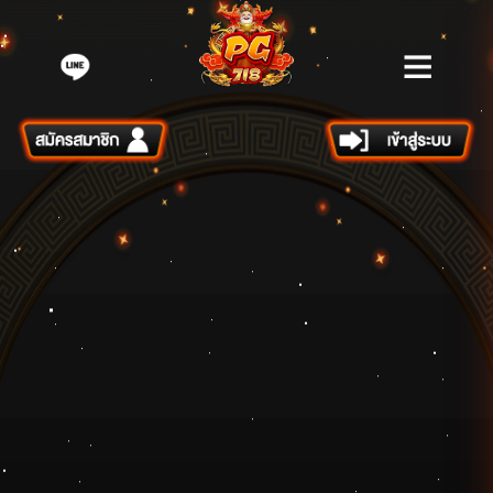
https://www.pgheng99.ai/
article
เว็บสล็อตเว็บตรง ค่ายใหญ่ ปั่นเกม
สล็อตได้ทุกที่ ทุกเวลา ถอนเงินไม่