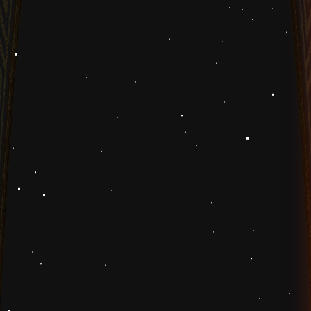
article
พีจีสล็อต pg slot เว็บตรง แตก
บ่อย เล่นเกมสล็อตลิขสิทธิ์แท้
16 ตุลาคม 2023
พีจีสล็อต การทดลองเล่นสล็อตออนไลน์กับ pgheng99: