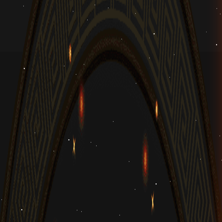
article
pgheng99 เว็บตรงที่แจกเครดิต
ฟรีมากที่สุด พีจีสล็อต
20 ตุลาคม 2023
pgheng99 เกมสล็อตออนไลน์เป็นหนึ่งในเกมคาสิโนที่ได้รับ
ความนิยมอย่างแพร่หลายในปัจจุบัน แต่การเลือกเว็บไซต์
pgheng99 ที่เหมาะสมสำหรับการเล่นสล็อตกับความ
ปลอดภัยและความเชื่อถือมักเป็นความห่วงใยของผู้เล่นที่มี
ประสบการณ์และผู้เริ่มต้นที่ต้องการสนุกสนานและมั่นใจในการ
เล่นเกม ในบทความนี้เราจะสำรวจและประเมินเว […]