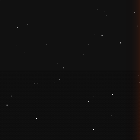
พิจารณาและประสบการณ์ การทดลองเล่นสล็อตออนไลน์
เป็นทางเลือกที่น่าสนุกและน่าตื่นเต้นสำหรับผู้ที่ต้องการสัมผัส
ประสบการณ์การพนันในโลกดิจิทัล แต่ก่อนที่คุณจะเดิมพัน
ด้วยเงินจริง คุณควรพิจารณาการทดลองเล่น jili ในบทความ
นี้ เราจะสำรวจรายละเอียดเกี่ยวกับ p […]