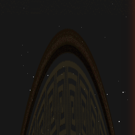
31 ตุลาคม 2023
เว็บ999สล็อต โปรสมัครใหม่ที่ให้เยอะที่สุด pgslot เว็บตรง
ไม่มีขั้นต่ำ: ประโยชน์และข้อมูลสำคัญ เข้าสู่โลกของเกมส์
สล็อตออนไลน์ ทางเข้าสล็อต เกมส์สล็อตออนไลน์ได้กลายเป็น
หนึ่งในเกมส์คาสิโนออนไลน์ที่ได้รับความนิยมอย่างมากใน
ปัจจุบัน สำหรับผู้ที่หลงใหลในความตื่นเต้นและความสนุกสนานที่
เกมส์สล็อตนี้นำเส […]