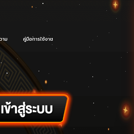
วาม
คู่มือการใช้งาน