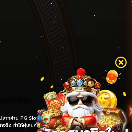
่แตกง่าย
กค่าย PG Slot ถือว่าเป็นหนึ่งในเกมเดิมพันที่
จริง ทำให้ผู้เล่นหลายคนเลือกเข้ามาลุ้นโชคและ