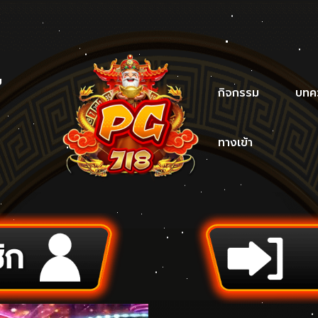
บ
กิจกรรม
บทค
ทางเข้า