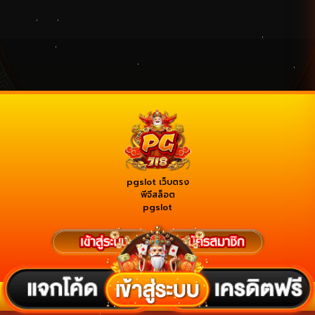
เล่นได้บนอินเทอร์เน็ต ได้รับการออกแบบให้เลียนแบบ
ประสบการณ์การเล่นสล็อตแมชชีนในคาสิโนจริง แต่ด้วยความ
สะดวกสบายเพิ่มเติมที่สามารถเล่นได้จากความสะดวกสบายใน
บ้านของคุณเอง สล็อตออนไลน์ใช้หลักการเดียวกันกับสล็อต
แมชชีนแบบดั้งเดิม โดยทั่วไปแล้วจะมีวงล้อส […]
pgslot เว็บตรง
พีจีสล็อต
pgslot
Copyright 2022 pGsloT เว็บตรง landing, All Rights Reserved.