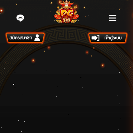
https://www.pgheng99.ai/
article
ส ปิ น pg แตกง่าย รวยเร็ว
19 มกราคม 2023
ส ปิ น pg สล็อตออนไลน์เป็นเกมคาสิโนประเภทหนึ่งที่สามารถ