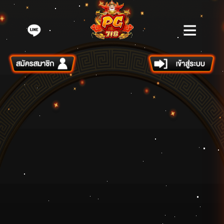
https://www.pgheng99.ai/
article
slot pg ทดลองเล่น ฟรี สามารถ
ทดลองฟีเจอร์พิเศษได้ทั้งวัน