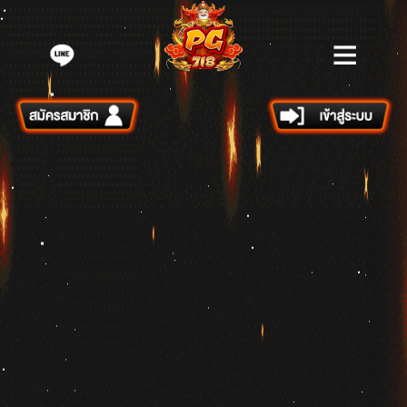
https://www.pgheng99.ai/
article
สล็อตทดลองเล่นฟรี ถอนได้ กับ
เว็บตรงคุณภาพวันนี้