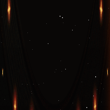
article
slot demo ทดลองเล่น เปิดให้
บริการทุกเกมจากค่ายดัง เล่น
สล็อตฟรี
25 ตุลาคม 2024
คุณเป็นคนหนึ่งที่ชื่นชอบการเล่นสล็อตออนไลน์ แต่ไม่อยาก
สมัครสมาชิกหรือลงทะเบียนเพียงแค่ทดลองเล่น จะพาคุณไป
เปิดประสบการณ์กับ slot demo ทดลองเล่น ที่คุณสามารถ
ทดลองเล่นฟรีได้ทุกเกมจากค่ายดัง เกมสล็อตออนไลน์กลาย
เป็นเกมยอดนิยมที่คนไทยหลายคนชื่นชอบ ด้วยความ
สนุกสนานที่มาพร้อมโอกาสในการทำกำไร แต่สำหรับมือใหม
[…]