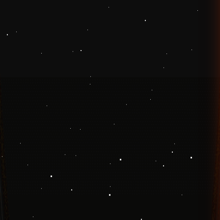
article
ทดลองเล่นสล็อต ซื้อฟรีสปินได้ วิธี
เพิ่มโอกาสในการชนะ การซื้อฟรีส
ปิน
10 ธันวาคม 2024
ทดลองเล่นสล็อต ซื้อฟรีสปินได้ ความสนุกที่เพิ่มโอกาสชนะให้