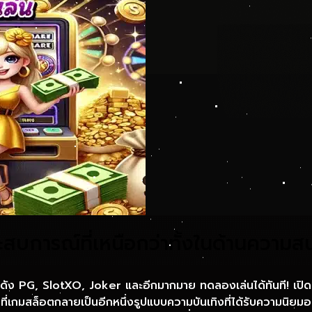
บการณ์ที่เหนือกว่าทั้งในด้านความสน
ดัง PG, SlotXO, Joker และอีกมากมาย ทดลองเล่นได้ทันที! เปิด
ที่เกมสล็อตกลายเป็นอีกหนึ่งรูปแบบความบันเทิงที่ได้รับความนิยมอย