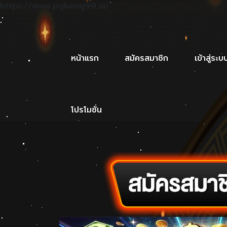
https://www.pgheng99.ai/
หน้าแรก
สมัครสมาชิก
เข้าสู่ระบ
โปรโมชั่น