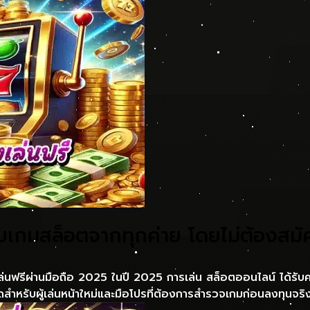
บเกมสล็อตจากทุกค่าย โดยไม่ต้องสมั
่นฟรีผ่านมือถือ 2025 ในปี 2025 การเล่น สล็อตออนไลน์ ได้รับคว
สุดสำหรับผู้เล่นหน้าใหม่และมือโปรที่ต้องการสำรวจเกมก่อนลงทุนจริง ฟ