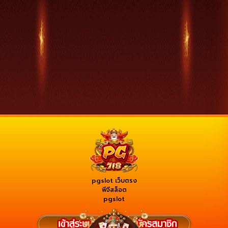
รวดเร็ว
5 มิถุนายน 2026
สล็อต PG ไม่ล็อคยูส ถ้าพูดถึงเกมสล็อตออนไลน์ที่คนไทย
รู้จักกันเยอะ pgslot เป็นหนึ่งในชื่อที่แทบจะหลุดมาอยู่ต้น ๆ
เสมอ ไม่ว่าจะเป็นคนที่เพิ่งเริ่มเล่น หรือคนที่เล่นเกมสล็อตมา
นานแล้วก็ตาม เหตุผลไม่ใช่แค่เพราะชื่อค่ายดัง แต่เพราะตัว
เกมมีเอกลักษณ์ที่จำง่าย เล่นไม่ยาก และมีธีมเกมให้เลือกเยอะ
มาก หลายคนเริ่ […]
pgslot เว็บตรง
พีจีสล็อต
pgslot