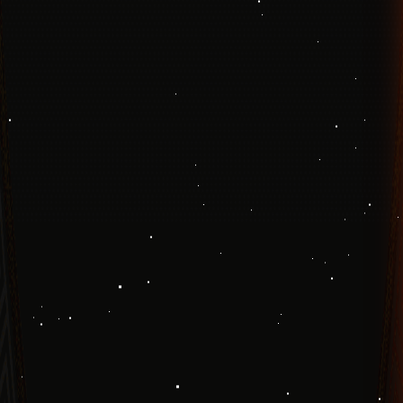
ง่ายบนมือถือ” ทำให้ผู้เล่นทุกระดับสามารถเข้าถึงได้ทันที ใน
ช่วงไม่กี่ปีที่ผ่านมา PG Slot กลา […]
article
ค่ายเกม PG Soft รีวิวค่ายเกม