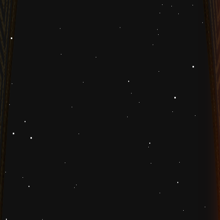
กราฟิกที่สวยงาม ระบบเกมที่เข้าใจง่าย และธีมเกมที่มีให้เลือก
หลากหลาย ไม่ว่าจะเป็นธีมแฟนตาซี สัตว์นำโชค วัฒนธรรม
เอเชีย การผจญภัย หรือเรื่องราวจากตำนานต่าง ๆ ทำให้ผู้
เล่นสามารถเลือกเกมที่เ […]
article