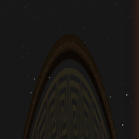
เด่น
7 สิงหาคม 2026
10 อันดับเกม pgslot ยอดนิยม ถ้าพูดถึงเกมสล็อตออนไลน์
ที่คนไทยรู้จักกันมานาน หนึ่งในชื่อที่แทบไม่ต้องอธิบายมากคือ
PGSlot หรือเกมสล็อตจากค่าย PG SOFT เพราะเป็นค่ายที่มี
เอกลักษณ์ค่อนข้างชัด ทั้งเรื่องภาพ ตัวละคร ระบบโบนัส และ
รูปแบบเกมที่ออกแบบมาให้เล่นผ่านมือถือได้ง่าย จุดที่น่าสนใจ
คือ PGSlot ไม่ได้ดังเ […]