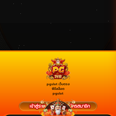
สะดุด
28 พฤศจิกายน 2024
คุณกำลังมองหาวิธี ทดลองเล่นสล็อต pg ไม่เด้ง ที่ไม่ต้อง
เสียค่าใช้จ่ายและยังคงได้สัมผัสประสบการณ์เหมือนเล่นใน
เวอร์ชันจริงหรือไม่? สล็อต PG เวอร์ชั่นเดโม่ล่าสุด ช่วยตอบ
โจทย์ของคุณได้แน่นอน ด้วยระบบที่พัฒนาขึ้นมาใหม่ ให้คุณ
สามารถ ทดลองเล่นสล็อต PG ไม่เด้ง เล่นได้อย่างต่อเนื่อง
ทุกค่ายเกมดังโดยไม่หลุด และ […]
pgslot เว็บตรง
พีจีสล็อต
pgslot