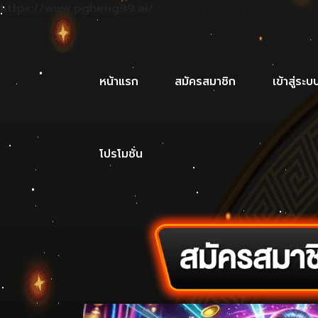
https://www.pgheng99.ai/
หน้าแรก
สมัครสมาชิก
เข้าสู่ระบ
โปรโมชั่น