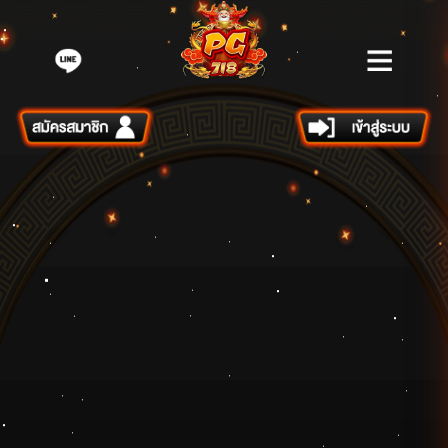
https://www.pgheng99.ai/
article
วิธีเล่นสล็อต pgslot ไม่ว่าคุณจะ
เป็นนักเดิมพันมือใหม่หรือเซียน