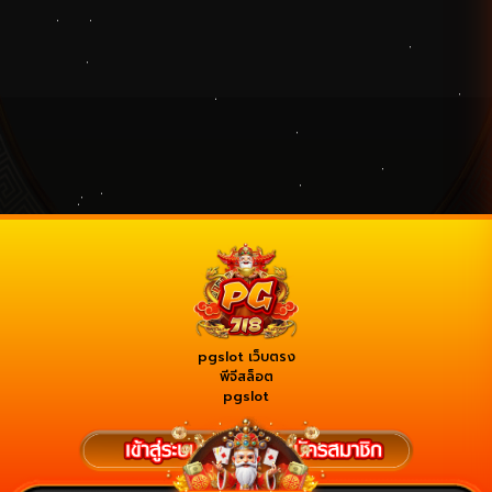
สล็อต
27 สิงหาคม 2025
วิธีเล่นสล็อต pgslot สำหรับมือใหม่และมือโปร อธิบายเทคนิค
ทำเงิน สูตรสล็อต pgslot ล่าสุด ทำความรู้จักกับ วิธีเล่น
สล็อต pgslot คืออะไร ทำไมถึงได้รับความนิยม เกมสล็อต
ออนไลน์เป็นหนึ่งในเกมคาสิโนที่ได้รับความนิยมสูงสุดในปัจจุบัน
และหนึ่งในค่ายที่มาแรงที่สุดก็คือ pgslot เนื่องจากเป็นค่ายที่
ออกแบบเกมสล็อตได […]
pgslot เว็บตรง
พีจีสล็อต
pgslot