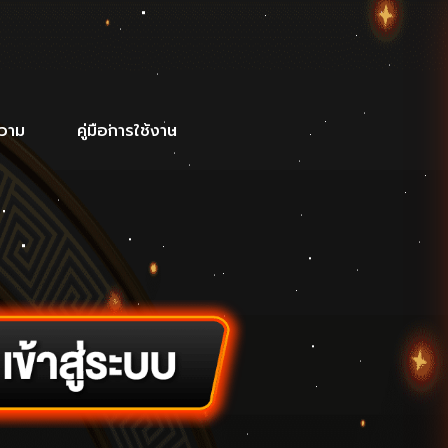
วาม
คู่มือการใช้งาน