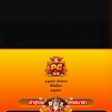
แทร่
12 เมษายน 2024
ทดลองเล่น สล็อตเว็บตรง สล็อต ฝากถอน True Wallet
เว็บตรง อันดับ 1 สวัสดีทุกท่านที่หลงใหลในความสนุกของ
เกมส์สล็อตออนไลน์ วันนี้เรามีข่าวดีสำหรับคุณที่กำลังมองหา
ทดลองเล่น สล็อตเว็บตรง ที่มีระบบฝากถอนด้วย True
Wallet อันดับ 1 มาแนะนำให้ลองสัมผัสกัน เรามีประสบการณ์
การเล่นสล็อตที่ยอดเยี่ยมและระบบฝากถอนที่ […]
pgslot เว็บตรง
พีจีสล็อต
pgslot