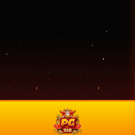
article
ทดลองเล่นสล็อต pg ฟรี สล็อต
ทดลองเล่นฟรี ถอนได้
8 กันยายน 2023
ทดลองเล่นสล็อต pg ทดลองเล่นสล็อต PG เป็นอย่างไร
สร้างประสบการณ์เพลิดเพลินในโลกของสล็อตออนไลน์ การ
พัฒนาเทคโนโลยีในสมัยปัจจุบันได้มีผลต่อวิถีชีวิตและความ
บันเทิงของเราอย่างมหาศาล ไม่ว่าจะเป็นการสื่อสารทางไกล,
การทำงานที่ออฟฟิศไม่ได้, หรือการเล่นเกมออนไลน์ ที่กำลัง
เปลี่ยนแปลงวิธีการเล่นและสนุกสนา […]