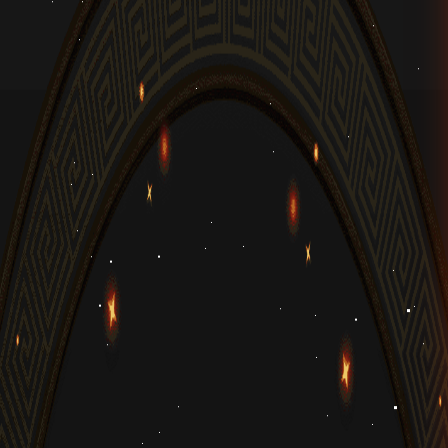
9 สิงหาคม 2024
ทดลองเล่น PG Slot ปั่นสล็อตฟรี เล่นสล็อตเว็บตรง ค่าย
เกมที่ไว้วางใจได้ในความเป็นมืออาชีพ เทคโนโลยีเข้ามามี
บทบาทสำคัญในทุกด้านของชีวิต ทดลองเล่น pg slot99 เรา
มักพบว่าการเล่นเกมออนไลน์กลายเป็นหนึ่งในกิจกรรมที่ได้รับ
ความนิยมอย่างมาก หนึ่งในเกมที่ได้รับความนิยมอย่างสูงคือ
เกมสล็อตออนไลน์ โดยเฉพาะเกมสล็อตจ […]