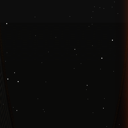
เกม สล […]
article
ทดลอง เล่น pg slot สล็อต pg
แตกง่าย เกมสล็อตออนไลน์ที่มี