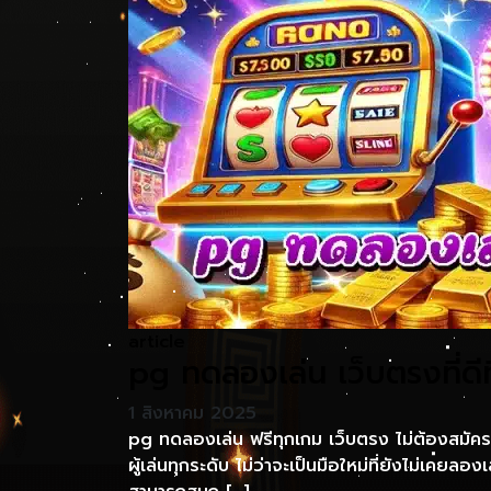
article
pg ทดลองเล่น เว็บตรงที่ดี
1 สิงหาคม 2025
pg ทดลองเล่น ฟรีทุกเกม เว็บตรง ไม่ต้องสมัคร
ผู้เล่นทุกระดับ ไม่ว่าจะเป็นมือใหม่ที่ยังไม่เ