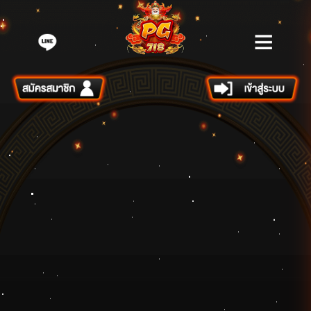
https://www.pgheng99.ai/
article
ทดลองเล่น pg เล่นเกมสะดวก
สบายและเข้าถึงได้ทุกที่ทุกเวลา