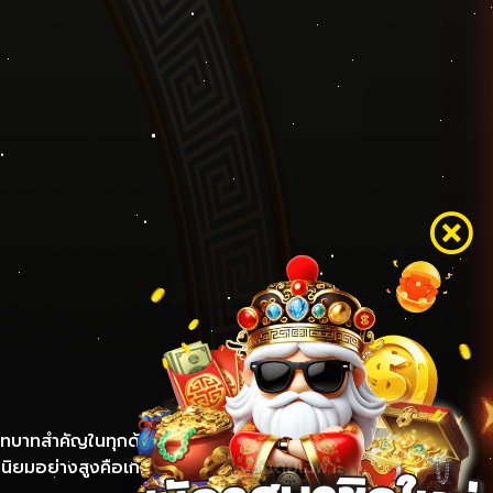
มีบทบาทสำคัญในทุกด้านของชีวิต ทดลองเล่น pg
วามนิยมอย่างสูงคือเกมสล็อตออนไลน์ โดยเฉพาะ