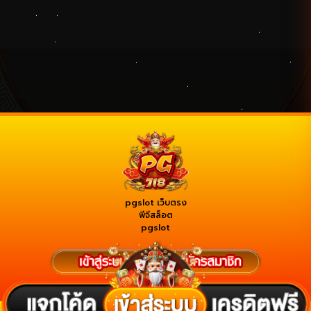
2 กรกฎาคม 2024
ทดลองเล่น slot เกมสล็อตเว็บตรงและโปรโมชั่นมากมาย
ทดลองเล่นสล็อตฟรี 100 บาท เกมสล็อตออนไลน์เป็นที่นิยม
อย่างมากในปัจจุบัน โดยเฉพาะผู้ที่ชื่นชอบการลงทุนที่มีโอกาส
ในการชนะรางวัลและมีความสนุกสนานเพลิดเพลินไปกับเกมที่มี
กราฟิกที่สวยงามและฟีเจอร์ที่น่าตื่นเต้น ทดลองเล่น slot เกม
สล็อตที่เว็บตรงนั้นเป็นทางเลื […]
pgslot เว็บตรง
พีจีสล็อต
pgslot