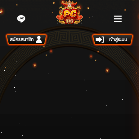
https://www.pgheng99.ai/
article
ทดลองเล่น slot โปรโมชั่นทดลอง
เล่นสล็อตฟรี 100 บาท