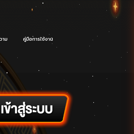
วาม
คู่มือการใช้งาน