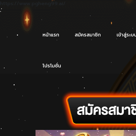
https://www.pgheng99.ai/
หน้าแรก
สมัครสมาชิก
เข้าสู่ระบ
โปรโมชั่น