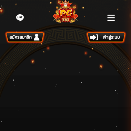
https://www.pgheng99.ai/
article
ทางเข้า pg slot auto มือถือ
สล็อตออนไลน์ที่ทั้งแตกง่าย ระบบดี