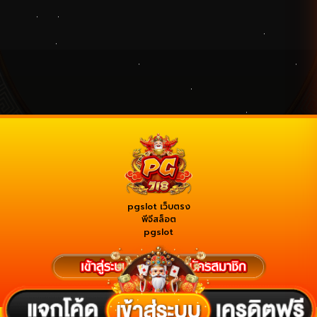
29 ตุลาคม 2024
เพิ่มโอกาสในการทำเงินจากเกมออนไลน์ที่คุณชื่นชอบไปกับเว็บ
สล็อตที่ครบครันที่สุดในประเทศไทย เมื่อพูดถึงความสนุกสนาน
และการทำเงินในโลกออนไลน์ เกมสล็อตออนไลน์กลายเป็นหนึ่ง
ในทางเลือกที่ผู้เล่นนิยมมากที่สุดในปัจจุบัน เว็บสล็อตออนไลน์
ยอดนิยมในประเทศไทย นับเป็นทางเลือกที่รวบรวมเกมหลาก
หลายค่าย ไม่ว่าจะเป็น pg […]
pgslot เว็บตรง
พีจีสล็อต
pgslot