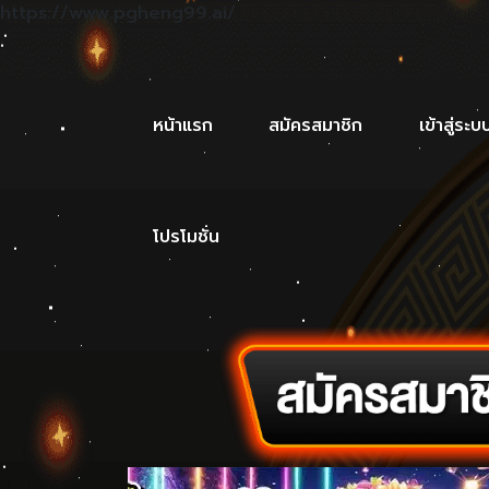
https://www.pgheng99.ai/
หน้าแรก
สมัครสมาชิก
เข้าสู่ระบ
โปรโมชั่น