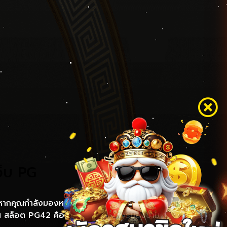
ว็บ PG
นเกม หากคุณกำลังมองหาแพลตฟอร์มเกมสล็อต
้อน สล็อต PG42 คือคำตอบที่คุณไม่ควรมองข้าม