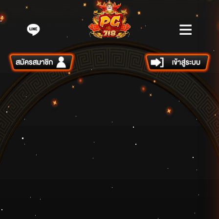
https://www.pgheng99.ai/
article
ทาง เข้า pg slot auto มือ ถือ
หมุนสล็อตได้ตลอดเวลา