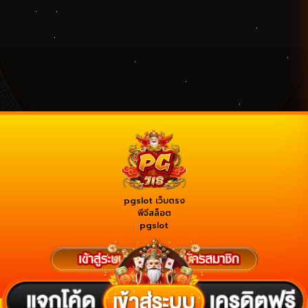
26 พฤษภาคม 2026
เล่น pgslot คลายเครียดแถมได้เงินจริง ประสบการณ์ใหม่
ของคนวัยทำงาน ขอเสียงวัยทำงานที่เล่น pgslot กันหน่อย
นะครับ! ผมบอกเลยว่า ตอนนี้เว็บตรงของเรามีกลุ่มวัยทำงาน
เข้ามาเล่นเยอะมาก ๆ เรียกว่าเยอะกว่าปีที่ผ่านมาแบบหลายเท่า
ตัวเลยครับ วัยทำงานถือว่าเป็นวัยแห่งความเครียดเลยก็ว่าได้
ไม่ว่าจะมาจากการทำงาน เวลา […]
pgslot เว็บตรง
พีจีสล็อต
pgslot