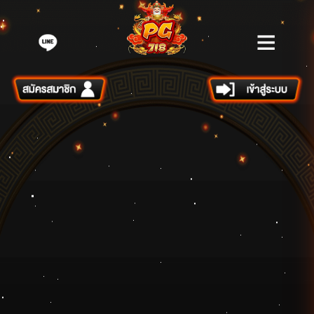
https://www.pgheng99.ai/
article
วอลเลท ผู้เล่นสามารถมั่นใจได้
ว่าการทำธุรกรรมผ่าน True Wallet