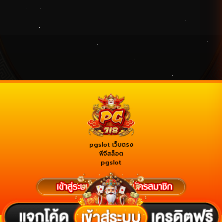
28 มกราคม 2025
ยุคดิจิทัลที่เทคโนโลยีเข้ามามีบทบาทในชีวิตประจำวันของเรา
มากขึ้น การเล่นเกม สล็อตออนไลน์ ก็เป็นอีกหนึ่งกิจกรรมที่ได้
รับความนิยมอย่างแพร่หลาย ไม่เพียงแต่ให้ความสนุกสนาน
แต่ยังเป็นช่องทางในการสร้างรายได้อีกด้วย การเล่นสล็อตใน
ปัจจุบันมีความสะดวกสบายมากขึ้นด้วยระบบฝากถอน วอลเลท
ที่ช่วยให้ผู้เล่นสามารถจัด […]
pgslot เว็บตรง
พีจีสล็อต
pgslot