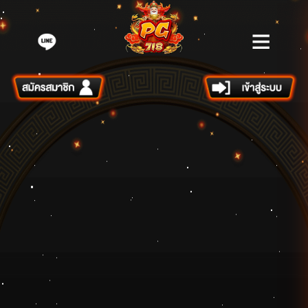
https://www.pgheng99.ai/
article
ประสบการณ์เล่นสล็อต PGSlot
แบบเล่าจริง ตั้งแต่เริ่มเลือกเกม