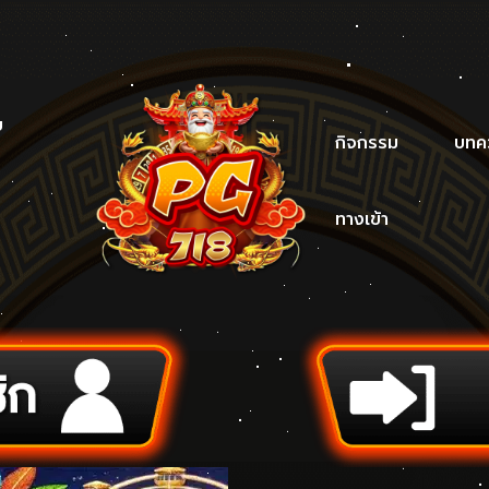
บ
กิจกรรม
บทค
ทางเข้า