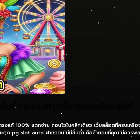
ั้นต่ำ ความสนุกที่มาพร้อมกับรายได้
งแท้ 100% แตกง่าย ถอนไวในคลิกเดียว เว็บสล็อตที่ครบเครื่องเ
ีสะดุด pg slot auto ฝากถอนไม่มีขั้นต่ำ คือคำตอบที่คุณไม่ควรพ