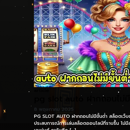
article
pg slot auto ฝากถอนไม่มีข
8 พฤษภาคม 2025
PG SLOT AUTO ฝากถอนไม่มีขั้นต่ำ สล็อตเว็บตร
ประสบการณ์การเล่นสล็อตออนไลน์ที่ราบรื่น ไม่ม