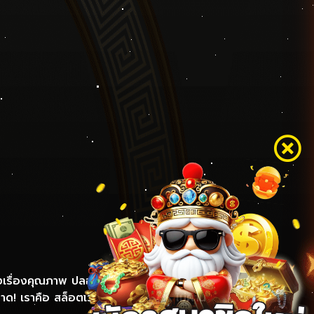
รื่องคุณภาพ ปลอดภัย ได้เงินจริง และให้
ลาด! เราคือ สล็อตเว็บตรงแท้ 100% ไม่ผ่าน