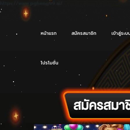
https://www.pgheng99.ai/
หน้าแรก
สมัครสมาชิก
เข้าสู่ระบ
โปรโมชั่น