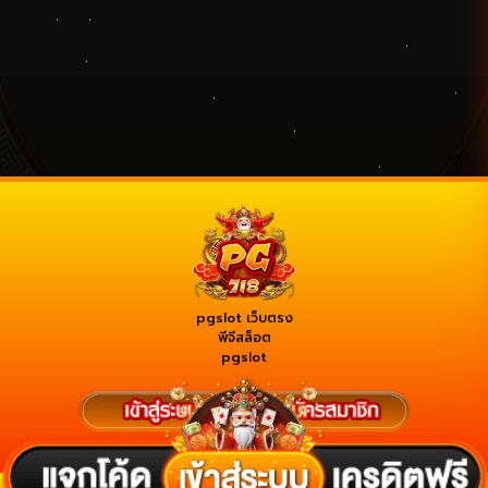
5 มิถุนายน 2024
เว็บตรงค่ายใหญ่ สล็อตเว็บตรง ระบบใหม่ล่าสุด 2024 การ
เล่นสล็อตออนไลน์เป็นหนึ่งในกิจกรรมที่ได้รับความนิยมอย่าง
แพร่หลายในปัจจุบัน และการเลือกเว็บไซต์ที่มีความเชื่อถือและ
ระบบที่ให้บริการอย่างเหมาะสมมีความสำคัญมาก เว็บตรงค่าย
ใหญ่ เป็นตัวเลือกที่ดีในการเล่นสล็อตออนไลน์ โดยเฉพาะเว็บ
สล็อตเว็บตรงที่มีระบบใหม […]
pgslot เว็บตรง
พีจีสล็อต
pgslot