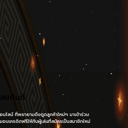
ลยทันที
ไลน์ ที่พยายามดึงดูดลูกค้าใหม่ๆ มาเข้าร่วม
ครดิตฟรีให้กับผู้เล่นที่สมัครเป็นสมาชิกใหม่