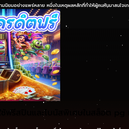
วามนิยมอย่างแพร่หลาย หนึ่งในเหตุผลหลักที่ทำให้ผู้คนหันมาสนใจเกม
ใช้ฟรีสปินและโบนัสพิเศษในสล็อต pg 