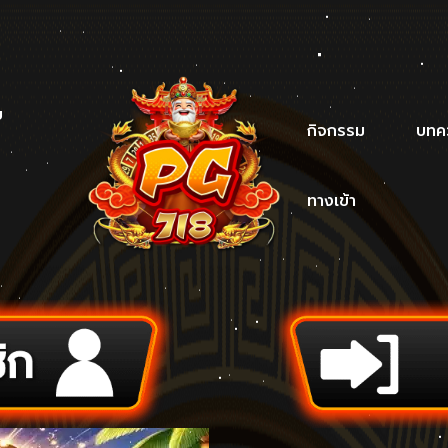
บ
กิจกรรม
บทค
ทางเข้า