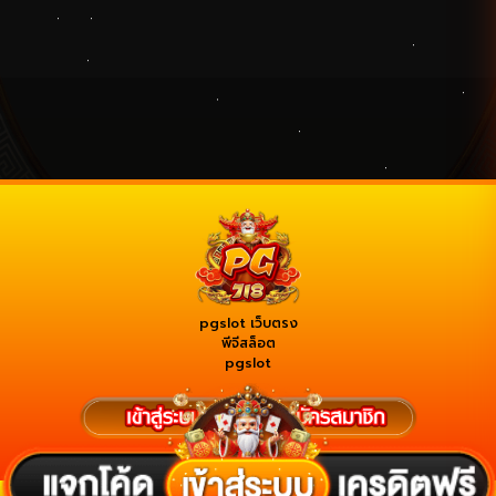
11 มีนาคม 2025
ยูฟ่า สล็อต การเข้าถึงบริการการพนันออนไลน์ก็กลายเป็น
เรื่องที่ง่ายและสะดวกมากขึ้น ด้วยความที่เว็บพนันออนไลน์มี
หลากหลายรูปแบบ ทั้งเกมคาสิโนออนไลน์ สล็อต เกมกีฬา และ
อื่นๆ ที่สามารถเลือกเล่นได้ตามความชอบ แต่ในปัจจุบันนี้สิ่งที่ผู้
เล่นส่วนใหญ่กำลังมองหาคือเว็บพนันออนไลน์ที่เป็น เว็บตรง
ครบวงจร พร้อมระบบ […]
pgslot เว็บตรง
พีจีสล็อต
pgslot