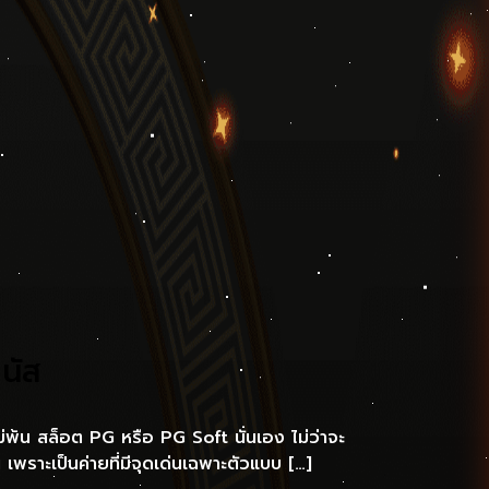
นัส
่พ้น สล็อต PG หรือ PG Soft นั่นเอง ไม่ว่าจะ
่น เพราะเป็นค่ายที่มีจุดเด่นเฉพาะตัวแบบ […]