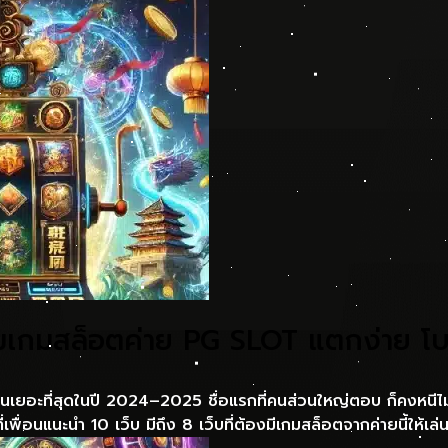
มเกมสล็อตค่าย PG SLOT แตกง่าย โบ
่นเยอะที่สุดในปี 2024–2025 ชื่อแรกที่คนส่วนใหญ่ตอบ ก็คงหนีไม
ี่เพื่อนแนะนำ 10 เว็บ มีถึง 8 เว็บที่ต้องมีเกมสล็อตจากค่ายนี้ให้เล