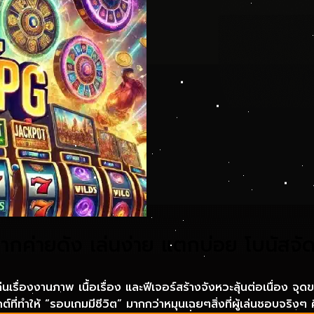
กค่ายดัง เล่นง่าย แตกบ่อย โบนัสจัด
นเรื่องงานภาพ เนื้อเรื่อง และฟีเจอร์สร้างจังหวะลุ้นต่อเนื่อง 
์ที่ทำให้ “รอบเกมมีชีวิต” มากกว่าหมุนเฉยๆสิ่งที่ผู้เล่นชอบจริงๆ