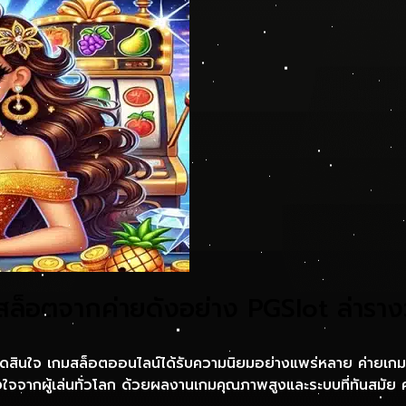
สล็อตจากค่ายดังอย่าง PGSlot ล่ารา
อนตัดสินใจ เกมสล็อตออนไลน์ได้รับความนิยมอย่างแพร่หลาย ค่าย
วางใจจากผู้เล่นทั่วโลก ด้วยผลงานเกมคุณภาพสูงและระบบที่ทันสมัย