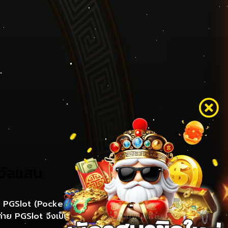
งวัลแสน
เกม PGSlot (Pocket Games Soft) ได้กลายเป็น
 ค่าย PGSlot จึงเป็นที่สนใจของนักเดิมพันหลาย