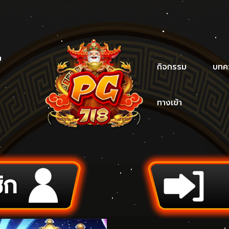
บ
กิจกรรม
บทค
ทางเข้า