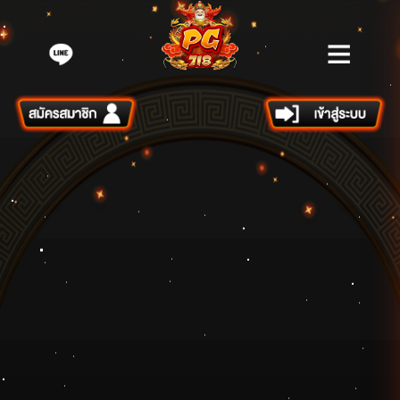
https://www.pgheng99.ai/
article
สปินฟรี เทรนด์ใหม่ของเกมสล็อต
ให้การเล่นสนุกขึ้น ลุ้นรางวัลได้ง่าย